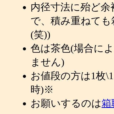
内径寸法に殆ど余
で、積み重ねても
(笑))
色は茶色(場合に
ません)
お値段の方は1枚\1
時)※
お願いするのは
箱