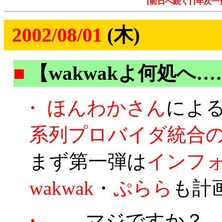
[前日へ続く]
[年次一
2002/08/01
(木)
■
【wakwakよ何処へ
・
ほんわかさん
によ
系列プロバイダ統合
まず第一弾は
インフ
wakwak
・
ぷらら
も計
・
……マジですか？