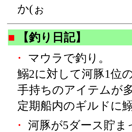
か(ぉ
■
【釣り日記】
・
マウラで釣り。
鰯2に対して河豚1位
手持ちのアイテムが
定期船内のギルドに
・
河豚が5ダース貯ま