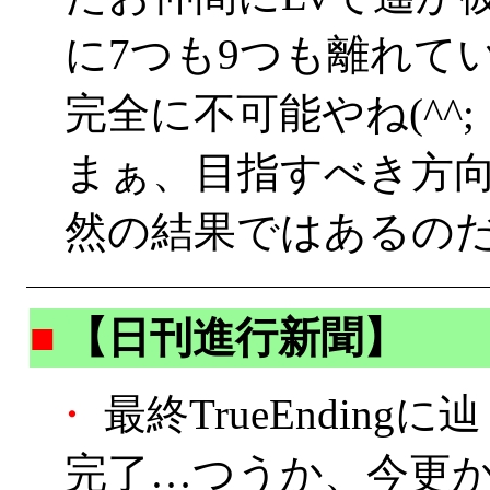
に7つも9つも離れて
完全に不可能やね(^^;
まぁ、目指すべき方
然の結果ではあるの
■
【日刊進行新聞】
・
最終TrueEndin
完了…つうか、今更か