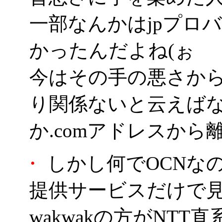
一部なんかはjpプロ
かったんだよね(ぉ
今はその手の悪さか
り関係ないと云えば
か.comアドレスか
・
しかし何でOCNな
提供サービスだけで
wakwakの方がNT