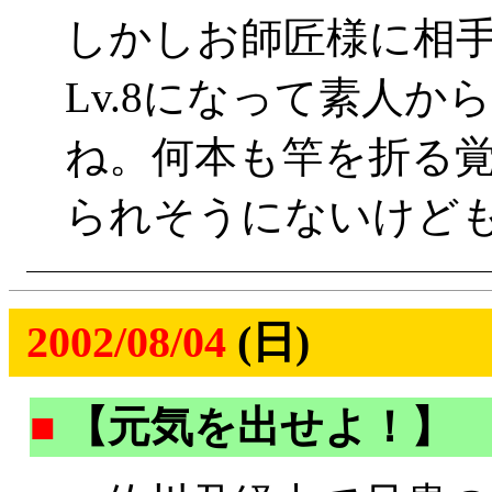
しかしお師匠様に相
Lv.8になって素人
ね。何本も竿を折る覚悟
られそうにないけど
2002/08/04
(日)
■
【元気を出せよ！】