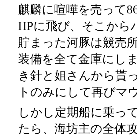
麒麟に喧嘩を売って8
HPに飛び、そこから
貯まった河豚は競売
装備を全て金庫にし
き針と姐さんから貰っ
トのみにして再びマ
しかし定期船に乗っ
たら、海坊主の全体