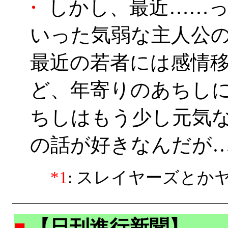
・
しかし、最近……っ
いった気弱な主人公
最近の若者には感情
ど、年寄りのあちし
ちしはもう少し元気な
の話が好きなんだが
*1
: スレイヤーズとか
■
【日刊進行新聞】