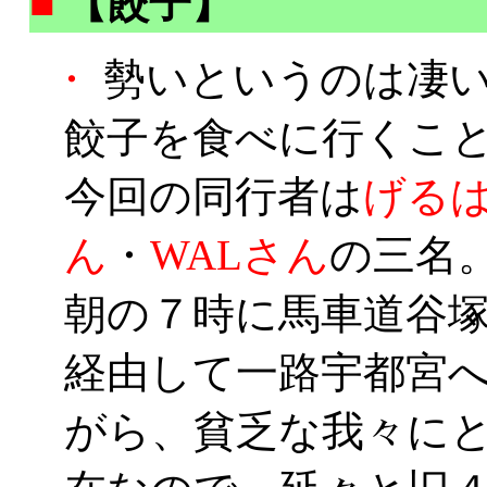
■
【餃子】
・
勢いというのは凄い
餃子を食べに行くこと
今回の同行者は
げる
ん
・
WALさん
の三名
朝の７時に馬車道谷
経由して一路宇都宮
がら、貧乏な我々に