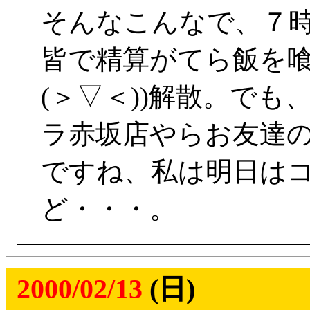
そんなこんなで、７
皆で精算がてら飯を喰
(＞▽＜))解散。で
ラ赤坂店やらお友達
ですね、私は明日は
ど・・・。
2000/02/13
(日)