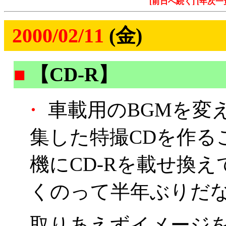
[前日へ続く]
[年次一
2000/02/11
(金)
■
【CD-R】
・
車載用のBGMを変
集した特撮CDを作る
機にCD-Rを載せ換え
くのって半年ぶりだなぁ
取りあえずイメージを