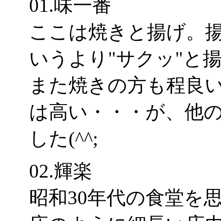
01.味一番
ここは焼きと揚げ。揚
いうより"サクッ"と
また焼きの方も程良
は高い・・・が、他
した(^^;
02.輝楽
昭和30年代の食堂を