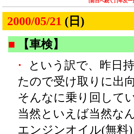
[前日へ続く]
[年次一
2000/05/21
(日)
■
【車検】
・
という訳で、昨日持
たので受け取りに出
そんなに乗り回していない(1
当然といえば当然な
エンジンオイル(無料