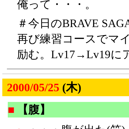
俺って・・・。
＃今日のBRAVE SAG
再び練習コースでマ
励む。Lv17→Lv19
2000/05/25
(木)
■
【腹】