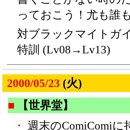
っておこう！尤も誰も
対ブラックマイトガ
特訓 (Lv08→Lv13)
2000/05/23
(火)
■
【世界堂】
・
週末のComiCom