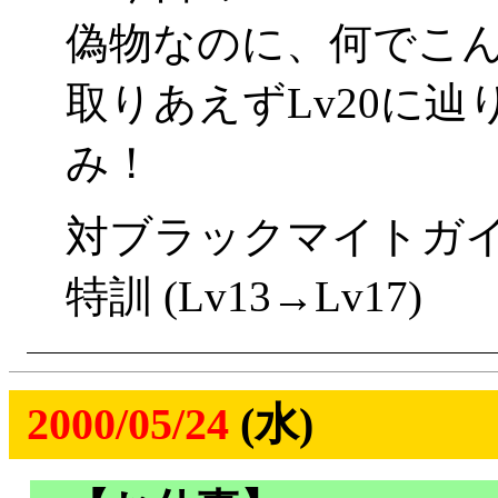
偽物なのに、何でこんな
取りあえずLv20に
み！
対ブラックマイトガ
特訓 (Lv13→Lv17)
2000/05/24
(水)