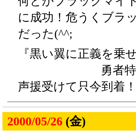
何とかブラックマイ
に成功！危うくブラ
だった(^^;
『黒い翼に正義を乗
勇者特急ブラ
声援受けて只今到着
2000/05/26
(金)