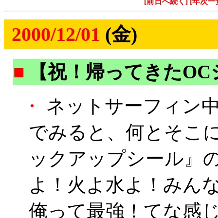
[前日へ続く]
[年次一
2000/12/01
(金)
■
【祝！帰ってきたOC
・
ネットサーフィン中
でみると、何とそこ
ックアップシール』
よ！火よ水よ！みん
俺って最強！てな感