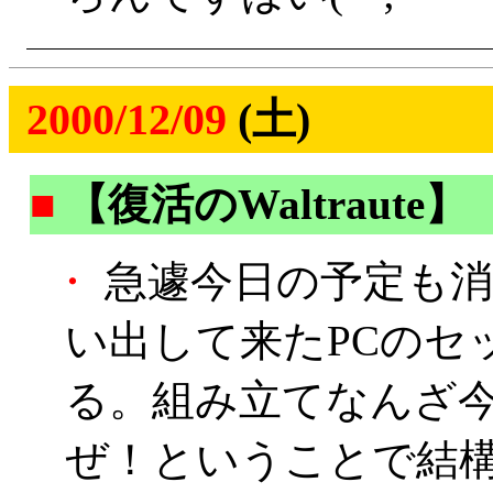
2000/12/09
(土)
■
【復活のWaltraute】
・
急遽今日の予定も消
い出して来たPCのセ
る。組み立てなんざ今
ぜ！ということで結