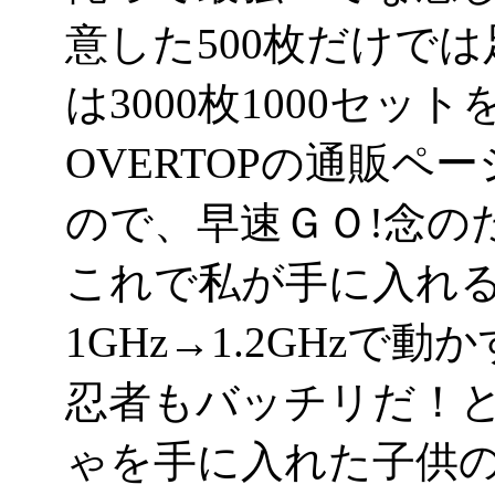
意した500枚だけで
は3000枚1000セ
OVERTOPの通販
ので、早速ＧＯ!念の
これで私が手に入れるA
1GHz→1.2GHz
忍者もバッチリだ！
ゃを手に入れた子供