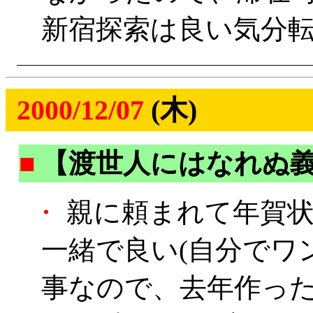
新宿探索は良い気分転換
2000/12/07
(木)
■
【渡世人にはなれぬ
・
親に頼まれて年賀状
一緒で良い(自分でワ
事なので、去年作っ