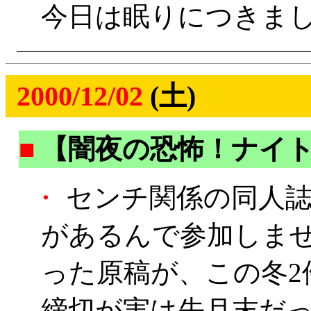
今日は眠りにつきま
2000/12/02
(土)
■
【闇夜の恐怖！ナイ
・
センチ関係の同人誌
があるんで参加しませ
った原稿が、この冬2
締切が実は先月末だっ