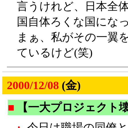
言うけれど、日本全
国自体ろくな国にな
まぁ、私がその一翼
ているけど(笑)
2000/12/08
(金)
■
【一大プロジェクト
・
今日は職場の同僚と荻