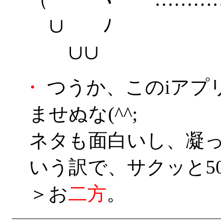
∪ ﾉ
∪∪
・
つうか、このiアプ
ませぬな(^^;
ネタも面白いし、凝
いう訳で、サクッと5
＞お
二
方
。