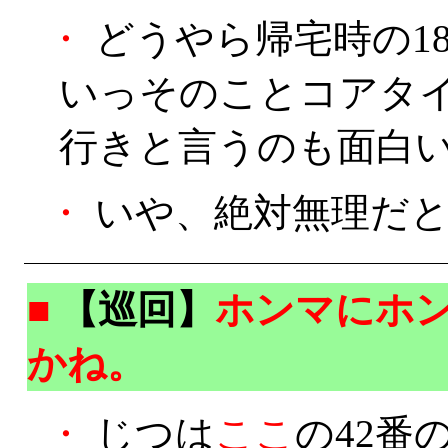
・
どうやら帰宅時の1
いっそのことコアタイム
行きと言うのも面白い
・
いや、絶対無理だとは
■
【巡回】
ホンマにホ
かね。
・
じつは
ここ
の42番