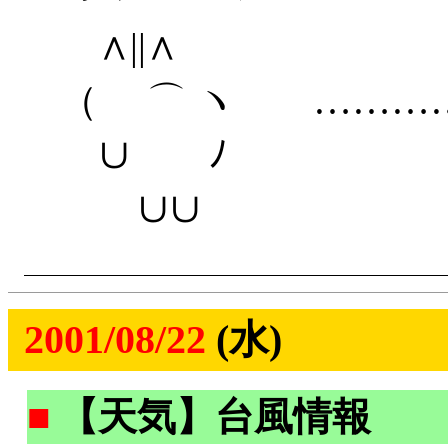
∧||∧
（ ⌒ ヽ …………
∪ ﾉ
∪∪
2001/08/22
(水)
■
【天気】台風情報