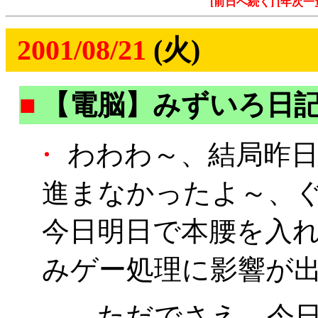
[前日へ続く]
[年次一
2001/08/21
(火)
■
【電脳】みずいろ日
・
わわわ～、結局昨日
進まなかったよ～、
今日明日で本腰を入
みゲー処理に影響が
……ただでさえ、今