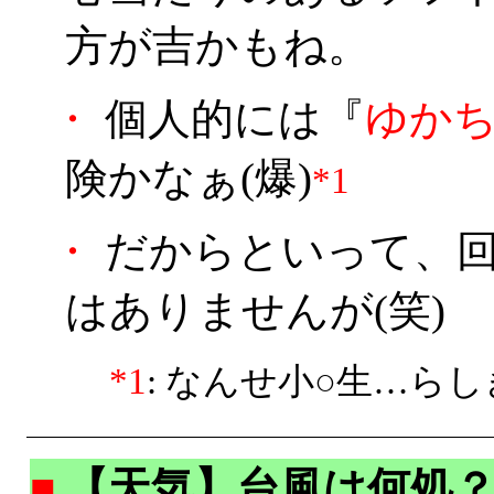
方が吉かもね。
・
個人的には『
ゆか
険かなぁ(爆)
*1
・
だからといって、回
はありませんが(笑)
*1
: なんせ小○生…ら
■
【天気】台風は何処