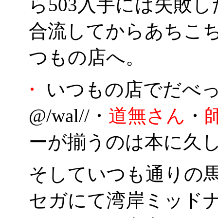
ら503入手には失敗
合流してからあちこ
つもの店へ。
・
いつもの店でだべ
@/wal//・
道無さん
・
ーが揃うのは本に久
そしていつも通りの
セガにて湾岸ミッド