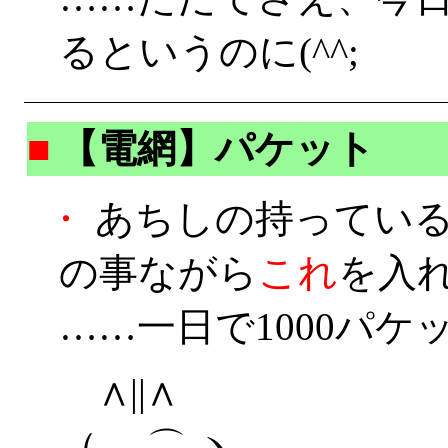
るというのに(^^;
■
【電網】パケット
・
あちしの持っている携
の事ながら
これ
を入
……一日で1000パケ
∧||∧
（ ⌒ ヽ …………