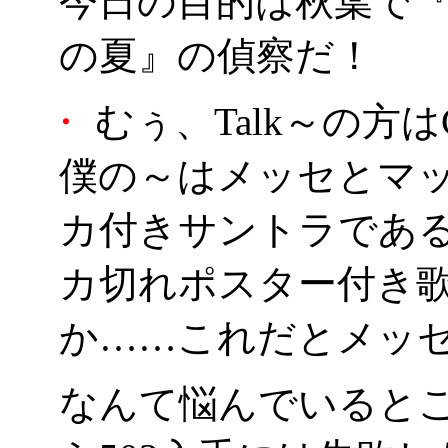
今日の目的は秋葉で『Tal
の夏』の偵察だ！
・
むぅ、Talk～の方
僕の～はメッセとマ
カ付きサントラであ
カ切れポスター付き歌の
か……これだとメッ
なんて悩んでいると