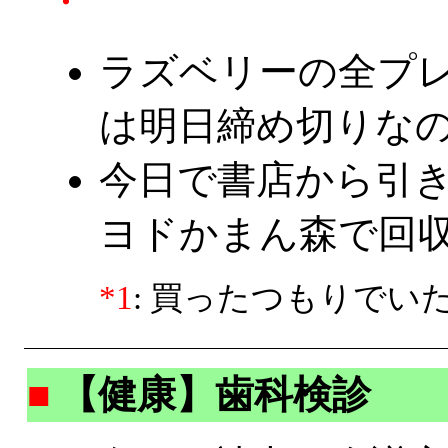
・
ラズベリーの全プレ
は明日締め切りな
今日で書店から引
ヨドかまん森で回
*1
: 買ったつもりでい
■
【健康】歯科検診