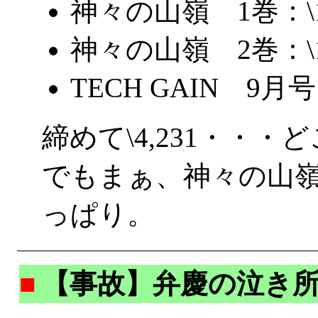
神々の山嶺 1巻：\1,
神々の山嶺 2巻：\1,
TECH GAIN 9月号：
締めて\4,231・・・
でもまぁ、神々の山
っぱり。
■
【事故】弁慶の泣き