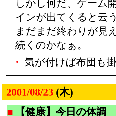
しかし何だ、ゲーム開
インが出てくると云う
まだまだ終わりが見えな
続くのかなぁ。
・
気が付けば布団も掛
2001/08/23
(木)
■
【健康】今日の体調