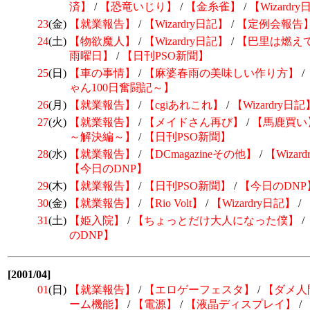
済】
/
【恐竜いじり】
/
【金糸雀】
/
【Wizardr
23
(金)
【就業報告】
/
【Wizardry日記】
/
【定例会報告
24
(土)
【物欲魔人】
/
【Wizardry日記】
/
【巴里は燃え
雨曜日】
/
【日刊PSO新聞】
25
(日)
【車の事情】
/
【麻婆春雨の美味しい作り方】
/
ゃん100日奮闘記～】
26
(月)
【就業報告】
/
【cgiあれこれ】
/
【Wizardry日記
27
(火)
【就業報告】
/
【メイドさん再び】
/
【馬鹿買い
～解決編～】
/
【日刊PSO新聞】
28
(水)
【就業報告】
/
【DCmagazineその他】
/
【Wizar
【今日のDNP】
29
(木)
【就業報告】
/
【日刊PSO新聞】
/
【今日のDNP
30
(金)
【就業報告】
/
【Rio Volt】
/
【Wizardry日記】
/
31
(土)
【姫入院】
/
【ちょっとだけ大人になった僕】
/
のDNP】
[2001/04]
01
(日)
【就業報告】
/
【エロゲーフェスタ】
/
【ダメ人間
ーム機能】
/
【電源】
/
【液晶ディスプレイ】
/