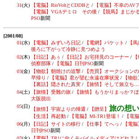
31
(火)
【電脳】RioVoltとCDDBと
/
【電脳】不幸のAV
【電脳】VGAデミロ その後
/
【競馬】
まじか
PSO
新聞
[2001/08]
01
(水)
【電脳】みずいろ日記
/
【電網】パケット
/
【馬
後ろに下がって冷静に見つめよう
02
(木)
【日記】あぅ
/
【日記】お宅拝見のコーナー
/
【
偵察部隊
/
【電脳】日刊
PSO
新聞
03
(金)
【物欲】朝焼けの追撃
/
【売買】オークションの
早帰り
/
【電脳】君が望む永遠在庫状況
/
【物欲
【裏話】隠された真実
/
【旅情】そして旅立ち…
04
(土)
【旅情】受難の旅
/
【旅情】もうかりまっか？ぼ
大阪脱出
05
(日)
旅の想い
【旅情】宇宙よりの帰還
/
【贈呈】
【生活】再起動
/
【電脳】MI-TR1登場！
/
【電
06
(月)
【日記】サイトの移行
/
【仕事】てへっ
/
【電脳
日刊
PSO
新聞
07
(火)
【電脳】TR1に向くモバイルメディアはどれ？
/