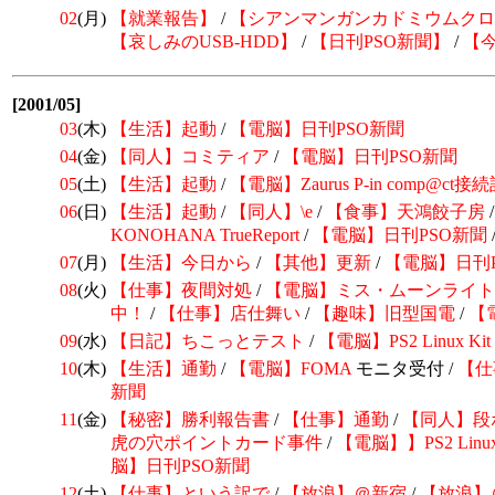
02
(月)
【就業報告】
/
【シアンマンガンカドミウムクロ
【哀しみのUSB-HDD】
/
【日刊PSO新聞】
/
【今
[2001/05]
03
(木)
【生活】起動
/
【電脳】日刊PSO新聞
04
(金)
【同人】コミティア
/
【電脳】日刊PSO新聞
05
(土)
【生活】起動
/
【電脳】Zaurus P-in comp@ct接
06
(日)
【生活】起動
/
【同人】\e
/
【食事】天鴻餃子房
KONOHANA TrueReport
/
【電脳】日刊PSO新聞
07
(月)
【生活】今日から
/
【其他】更新
/
【電脳】日刊
08
(火)
【仕事】夜間対処
/
【電脳】ミス・ムーンライト
中！
/
【仕事】店仕舞い
/
【趣味】旧型国電
/
【
09
(水)
【日記】ちこっとテスト
/
【電脳】
PS2 Linux Kit
10
(木)
【生活】通勤
/
【電脳】
FOMA
モニタ受付 /
【仕
新聞
11
(金)
【秘密】勝利報告書
/
【仕事】通勤
/
【同人】段
虎の穴ポイントカード事件
/
【電脳】】PS2 Linux 
脳】日刊PSO新聞
12
(土)
【仕事】という訳で
/
【放浪】＠新宿
/
【放浪】