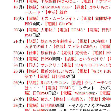
17
(日)
【電脳】平成狸合戦ぽんぽこ
/
【電脳】トラウマ
18
(月)
【物欲】
MAMBO-X P303
/
【調査】はやりもの
ーカード
/
【生活】就寝
19
(火)
【電脳】
ミス・ムーンライト
/
【電脳】
満開製作
PSO
新聞 /
【電脳】
CloseTo
20
(水)
【電脳】人形鉢
/
【電脳】
FOMA
/
【電脳】日刊
PSO
日記
21
(木)
【話題】妹たちの年齢推定
/
【電脳】DC在庫
/
入までの道！
/
【物欲】ファラオの呪い
/
【電脳
22
(金)
【仕事】原宿行き
/
【定例】定例会
/
【電脳】日
23
(土)
【電脳】日
PSO
新聞 /
【放浪】というわけで
/
【
24
(日)
【同人】サンクリ
/
【電脳】Piaキャロットへよう
25
(月)
【物欲】最近の欲しいもの
/
【電脳】何はともあ
訳で
/
【電脳】日刊
PSO
新聞
26
(火)
【話題】
Rioのリモコン
/
【話題】
クッキーモン
は・・・
/
【電脳】
FOMA
モニタテスト その弐 
脳】日刊
PSO
日記 /
【電脳】Win2k Setup
/
【電脳
27
(水)
【電脳】
種九
/
【物欲】一括購入
/
【電脳】
愛神
28
(木)
【電脳】日刊
PSO
新聞 ～そんなこんなのVer2.0～
脳】日刊
PSO
新聞 ～Ra-GOUの称号を求めて～