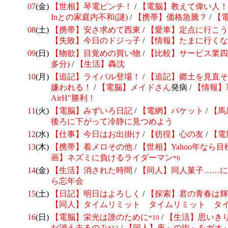
07
(金)
【世相】
琴電ピンチ！
/
【電脳】教えて偉い人！(
Inとの家庭内不和(謎)
/
【携帯】価格急騰？
/
【電
08
(土)
【携帯】安さ求めて西東
/
【愛車】定点に行こう
【失敗】今日のドジっ子
/
【情報】たまに行くな
09
(日)
【物欲】目覚めの買い物
/
【比較】サービス業四
多分)
/
【生活】轟沈
10
(月)
【追記】ライバル登場！
/
【追記】郷土を見直そ
嫌われる！
/
【電脳】
メイドさん
発病 /
【情報】
AirH"勝利！
11
(火)
【電脳】みずいろ日記
/
【電網】パケット
/
【馬
後ろに下がって冷静に見つめよう
12
(水)
【仕事】今日はお出掛け
/
【彷徨】心の友
/
【電
13
(木)
【携帯】着メロその他
/
【世相】Yahoo年なら目
画】ネズミに負けるライダーマン
*6
14
(金)
【生活】消された時間
/
【同人】同人菓子……に
ら忘年会
15
(土)
【日記】
明日はよろしく
/
【探索】君の青春は輝
【同人】タイムリミット タイムリミット タイ
16
(日)
【電脳】栄光は誰のために
/
【生活】思いき
*10
だ消え去るのみ
/
【同人】夜～の街～をガオ