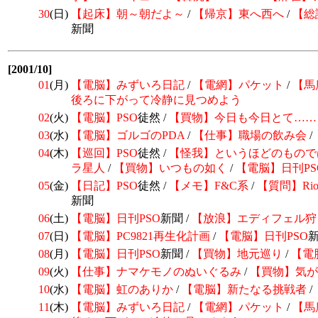
30
(日)
【起床】朝～朝だよ～
/
【帰京】東へ西へ
/
【総
新聞
[2001/10]
01
(月)
【電脳】みずいろ日記
/
【電網】パケット
/
【馬
後ろに下がって冷静に見つめよう
02
(火)
【電脳】
PSO
徒然 /
【買物】今日も今日とて……
03
(水)
【電脳】
ゴルゴのPDA
/
【仕事】職場の飲み会
/
04
(木)
【巡回】
PSO
徒然 /
【怪我】というほどのもので
ラ星人
/
【買物】いつもの如く
/
【電脳】日刊
PS
05
(金)
【日記】
PSO
徒然 /
【メモ】F&C系
/
【質問】Rio
新聞
06
(土)
【電脳】日刊
PSO
新聞 /
【放浪】エディフェル狩
07
(日)
【電脳】PC9821再生化計画
/
【電脳】日刊
PSO
08
(月)
【電脳】日刊
PSO
新聞 /
【買物】地元巡り
/
【電
09
(火)
【仕事】ナマケモノのぬいぐるみ
/
【買物】気が
10
(水)
【電脳】虹の
ありか
/
【電脳】
新たなる挑戦者
/
11
(木)
【電脳】みずいろ日記
/
【電網】パケット
/
【馬