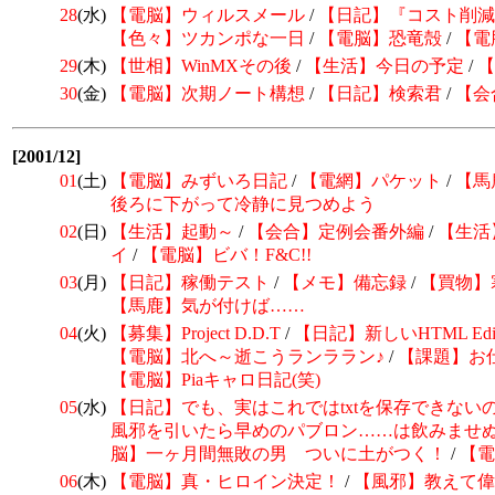
28
(水)
【電脳】ウィルスメール
/
【日記】
『コスト削減
【色々】ツカンポな一日
/
【電脳】恐竜殻
/
【電
29
(木)
【世相】WinMXその後
/
【生活】今日の予定
/
【
30
(金)
【電脳】次期ノート構想
/
【日記】検索君
/
【会
[2001/12]
01
(土)
【電脳】みずいろ日記
/
【電網】パケット
/
【馬
後ろに下がって冷静に見つめよう
02
(日)
【生活】起動～
/
【会合】定例会番外編
/
【生活
イ
/
【電脳】ビバ！F&C!!
03
(月)
【日記】稼働テスト
/
【メモ】備忘録
/
【買物】
【馬鹿】気が付けば……
04
(火)
【募集】
Project D.D.T
/
【日記】
新しいHTML Ed
【電脳】北へ～逝こうランララン♪
/
【課題】お
【電脳】Piaキャロ日記(笑)
05
(水)
【日記】
でも、実はこれではtxtを保存できない
風邪を引いたら早めのパブロン……は飲みませ
脳】一ヶ月間無敗の男 ついに土がつく！
/
【電
06
(木)
【電脳】
真・ヒロイン決定！
/
【風邪】教えて偉