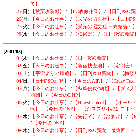
て】
25
(日)
【秋葉攻防戦】
/
【PC改修作業】
/
【日刊PSO
26
(月)
【今日のお仕事】
/
【栄光の昭文社】
/
【日刊P
27
(火)
【今日のお仕事】
/
【栄光の昭文社 ～完結編～
28
(水)
【今日のお仕事】
/
【低俗霊】
/
【日刊PSO新聞
[2001/03]
01
(木)
【今日のお仕事】
/
【日刊PSO新聞】
02
(金)
【今日のお仕事】
/
【新宿捜査網】
/
【定例会 i
03
(土)
【宇宙よりの帰還】
/
【日刊PSO新聞】
/
【梅祭
04
(日)
【日刊PSO新聞】
/
【今日のAIR】
/
【Crazy Tax
05
(月)
【今日のお仕事】
/
【秋葉侵攻作戦】
/
【ダメ人
新聞】
/
【今日のDNP】
06
(火)
【今日のお仕事】
/
【NewsCenter9】
/
【オール
聞】
/
【今日のDNP】
/
【シスプリ小説はヨドバ
07
(水)
【今日のお仕事】
/
【先行者】
/
【おまけ】
/
【
/
【今日のDNP】
08
(木)
【今日のお仕事】
/
【日刊PSO新聞 最終回 ～