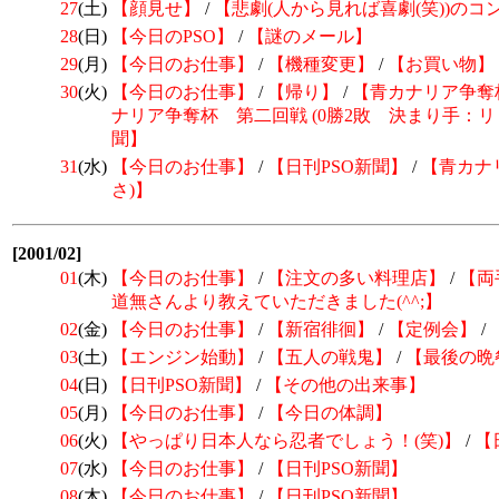
27
(土)
【顔見せ】
/
【悲劇(人から見れば喜劇(笑))のコ
28
(日)
【今日のPSO】
/
【謎のメール】
29
(月)
【今日のお仕事】
/
【機種変更】
/
【お買い物】
30
(火)
【今日のお仕事】
/
【帰り】
/
【青カナリア争奪杯
ナリア争奪杯 第二回戦 (0勝2敗 決まり手：リ
聞】
31
(水)
【今日のお仕事】
/
【日刊PSO新聞】
/
【青カナ
さ)】
[2001/02]
01
(木)
【今日のお仕事】
/
【注文の多い料理店】
/
【両
道無さんより教えていただきました(^^;】
02
(金)
【今日のお仕事】
/
【新宿徘徊】
/
【定例会】
/
03
(土)
【エンジン始動】
/
【五人の戦鬼】
/
【最後の晩
04
(日)
【日刊PSO新聞】
/
【その他の出来事】
05
(月)
【今日のお仕事】
/
【今日の体調】
06
(火)
【やっぱり日本人なら忍者でしょう！(笑)】
/
【
07
(水)
【今日のお仕事】
/
【日刊PSO新聞】
08
(木)
【今日のお仕事】
/
【日刊PSO新聞】