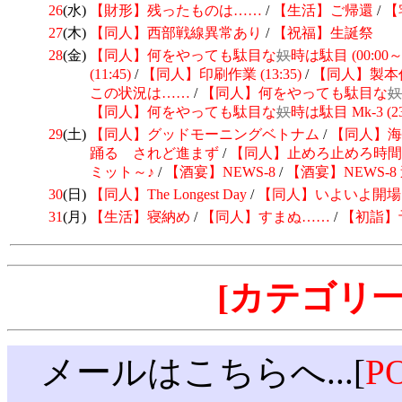
26
(水)
【財形】残ったものは……
/
【生活】ご帰還
/
【
27
(木)
【同人】西部戦線異常あり
/
【祝福】生誕祭
28
(金)
【同人】何をやっても駄目な
奴
時は駄目 (00:00～0
(11:45)
/
【同人】印刷作業 (13:35)
/
【同人】製本作業
この状況は……
/
【同人】何をやっても駄目な
奴
【同人】何をやっても駄目な
奴
時は駄目 Mk-3 (23
29
(土)
【同人】グッドモーニングベトナム
/
【同人】海
踊る されど進まず
/
【同人】止めろ止めろ時間
ミット～♪
/
【酒宴】NEWS-8
/
【酒宴】NEWS-8
30
(日)
【同人】The Longest Day
/
【同人】いよいよ開場
31
(月)
【生活】寝納め
/
【同人】すまぬ……
/
【初詣】
[カテゴリ一
メールはこちらへ...[
PO