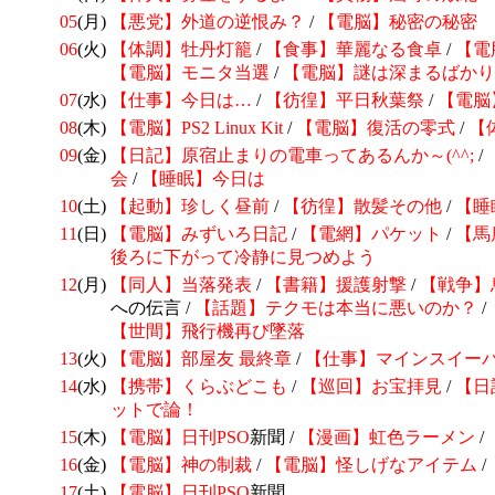
05
(月)
【悪党】外道の逆恨み？
/
【電脳】
秘密の秘密
06
(火)
【体調】牡丹灯籠
/
【食事】華麗なる食卓
/
【電
【電脳】
モニタ当選
/
【電脳】謎は深まるばかり
07
(水)
【仕事】今日は…
/
【彷徨】平日秋葉祭
/
【電脳
08
(木)
【電脳】PS2 Linux Kit
/
【電脳】復活の零式
/
【
09
(金)
【日記】
原宿止まりの電車ってあるんか～(^^;
/
会
/
【睡眠】今日は
10
(土)
【起動】珍しく昼前
/
【彷徨】散髪その他
/
【睡
11
(日)
【電脳】みずいろ日記
/
【電網】パケット
/
【馬
後ろに下がって冷静に見つめよう
12
(月)
【同人】当落発表
/
【書籍】
援護射撃
/
【戦争】
への伝言 /
【話題】
テクモは本当に悪いのか？
/
【世間】飛行機再び墜落
13
(火)
【電脳】部屋友 最終章
/
【仕事】マインスイー
14
(水)
【携帯】くらぶどこも
/
【巡回】お宝拝見
/
【日記
ットで論！
15
(木)
【電脳】日刊
PSO
新聞 /
【漫画】虹色ラーメン
/
16
(金)
【電脳】神の制裁
/
【電脳】
怪しげなアイテム
/
17
(土)
【電脳】日刊
PSO
新聞