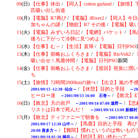
09
(日)
【仕事】休出
/
【同人】cotton garland
/
【旅情】
匹吸い出し街道
10
(月)
【電脳】R7再び
/
【電脳】iRiver2
/
【同人】今日
加ちゃんの謎
/
【物欲】R7 その後
/
【電脳】吸
11
(火)
【電脳】みずいろ日記
/
【電網】パケット
/
【馬
後ろに下がって冷静に見つめよう
12
(水)
【仕事】む～
/
【生活】直帰
/
【電脳】日刊
PSO
13
(木)
【仕事】前略おふくろさま
/
【電脳】
RioVolt2
/
吸い出せ！馬鹿仲間
/
【電脳】日刊
PSO
新聞
14
(金)
【仕事】前略おふくろさま
/
【巡回】
視覚に潤い
ち
15
(土)
【旅情】72時間2000kmの旅
/
【出立】嵐の予
*4
/
【休憩】目的と手段
2001/09/15 -12:30 -仙台～
～20
ヒーロー達
/
【敗北】
～2001/09/15 16:00 石巻～
16
(日)
【敗北】天の岩戸
/
【悲
～2001/09/16 07:00 遠野～
リストは日本で死んだ！
～2001/09/16 13:00 新郷
17
(月)
【敗北】ティファニーで朝食を
～2001/09/17 06
/
【馬鹿】目的と手段 再
2001/09/17 12:30 山中～
/
【難関】慣れというのは怖いも
20:00 喜多方～
/
【総評】戦い終わって……
2001/09/18 01:30 越谷～