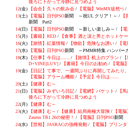
後ろに下がって冷静に見つめよう
12
(金)
【会合】久々の飲み会
/
【電脳】WinMX徒然
/
*5
13
(土)
【電脳】日刊
PSO
新聞 ～祝UL クリア！～ /
【
新聞 Part2
14
(日)
【電脳】日刊
PSO
新聞 ～新しい楽しみ～ /
【電脳
15
(月)
【書籍】RED
/
【食事】酒と涙と男とホットケ
16
(火)
【旅情】紅葉情報
/
【物欲】危険なお誘い
/
【電
17
(水)
【電脳】日刊
PSO
新聞 ～PMMR特集 ハンバ
18
(木)
【仕事】今日は……
/
【旅情】机上のプラン
/
【
D+VINE[LUV]
/
【書籍】今日のお勧め
/
【電脳
19
(金)
【日記】
て事で、一週間ぶりに再開してみたり
【電脳】アラーム機能
/
【予定】今日は……
20
(土)
【健康】む～
21
(日)
【電脳】みずいろ日記
/
【電網】パケット
/
【馬
後ろに下がって冷静に見つめよう
22
(月)
【健康】む～
23
(火)
【健康】む～
/
【健康】結局南極大冒険
/
【電脳
Zaurus TR1 26の秘密！
/
【電脳】日刊
PSO
新聞
24
(水)
【世相】
JASRACの強権発動
/
【電脳】プリンタ