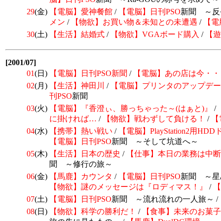
29
(金)
【電脳】
愛神餐館
/
【電脳】日刊
PSO
新聞 ～反
メン
/
【物欲】お買い物＆未知との未遭遇
/
【電
30
(土)
【生活】結婚式
/
【物欲】VGAボード購入
/
【遊
[2001/07]
01
(日)
【電脳】日刊PSO新聞
/
【電脳】あの店は今・・
02
(月)
【生活】神田川
/
【電脳】プリンタのアップデー
刊
PSO
新聞
03
(火)
【電脳】『香澄ぃ、勝っちゃった～(はぁと)』
/
に掛ければ…
/
【物欲】戦わずして負ける！
/
【
04
(水)
【携帯】熱い戦い
/
【電脳】
PlayStation2用H
【電脳】日刊
PSO
新聞 ～そして坑道へ～
05
(木)
【生活】日本の歴史
/
【仕事】本日の業務は中断
聞 ～修行の旅～
06
(金)
【馬鹿】カウンタ
/
【電脳】日刊
PSO
新聞 ～星み
【物欲】謎のメッセージは『ロディマス！』
/
【
07
(土)
【電脳】日刊
PSO
新聞 ～流れ流れの一人旅～ /
08
(日)
【物欲】科学の勝利だ！
/
【食事】
未来のお菓子