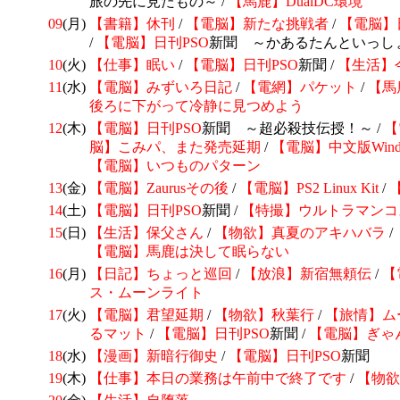
旅の先に見たもの～ /
【馬鹿】DualDC環境
09
(月)
【書籍】
休刊
/
【電脳】新たな挑戦者
/
【電脳】
/
【電脳】日刊
PSO
新聞 ～かあるたんといっし
10
(火)
【仕事】眠い
/
【電脳】日刊
PSO
新聞 /
【生活】
11
(水)
【電脳】みずいろ日記
/
【電網】パケット
/
【馬
後ろに下がって冷静に見つめよう
12
(木)
【電脳】日刊
PSO
新聞 ～超必殺技伝授！～ /
【
脳】
こみパ、また発売延期
/
【電脳】中文版Wind
【電脳】いつものパターン
13
(金)
【電脳】Zaurusその後
/
【電脳】
PS2 Linux Kit
/
14
(土)
【電脳】日刊
PSO
新聞 /
【特撮】ウルトラマンコ
15
(日)
【生活】保父さん
/
【物欲】真夏のアキハバラ
/
【電脳】馬鹿は決して眠らない
16
(月)
【日記】ちょっと巡回
/
【放浪】新宿無頼伝
/
【
ス・ムーンライト
17
(火)
【電脳】君望延期
/
【物欲】秋葉行
/
【旅情】ム
るマット
/
【電脳】日刊
PSO
新聞 /
【電脳】ぎゃ
18
(水)
【漫画】新暗行御史
/
【電脳】日刊
PSO
新聞
19
(木)
【仕事】本日の業務は午前中で終了です
/
【物欲