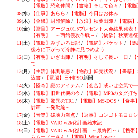
【電脳】恐竜仲間
/
【書籍】そして色々
/
【電脳
08
(水)
【仕事】あらら
/
【電脳】今日はお休み
09
(木)
【金銭】封印解除
/
【放浪】秋葉出陣
/
【電脳】
10
(金)
【贈呈】アージュ01.5プレゼント大会結果発表！
【有明】 ～西館侵攻作戦～
/
【物欲】秋葉遠征
11
(土)
【電脳】みずいろ日記
/
【電網】パケット
/
【馬
後ろに下がって冷静に見つめよう
12
(日)
【有明】いざ出陣
/
【有明】そして長い一日
/
【
て……
13
(月)
【生活】体調最悪
/
【物欲】転売状況
/
【書籍】
込書
/
【電脳】日刊
PSO
新聞
14
(火)
【怪奇】
謎のアイテム
/
【会合】或いは空気で一
15
(水)
【電脳】旧世代機の今
/
【電脳】MP3のタグ打ち
16
(木)
【電脳】驚異のTR1
/
【電脳】MS-DOS
/
【食事
計画 ～発動編～
17
(金)
【音楽】破壊力満点
/
【返事】コンゴトモヨロシ
18
(土)
【電脳】VAIO w2k化計画始末記
19
(日)
【電脳】VAIO w2k化計画 ～最終回～
/
【携帯
らムーノーさん
/
【電脳】Wing Love
*2