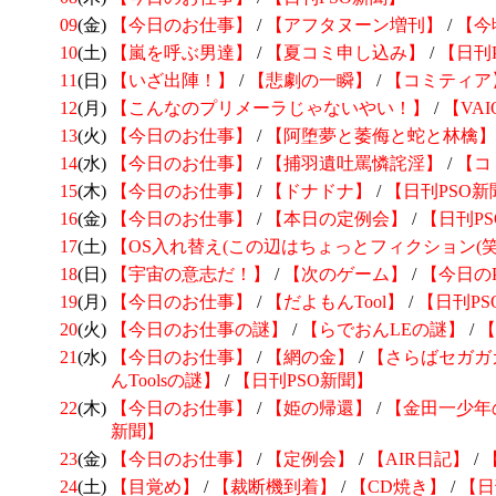
09
(金)
【今日のお仕事】
/
【アフタヌーン増刊】
/
【今
10
(土)
【嵐を呼ぶ男達】
/
【夏コミ申し込み】
/
【日刊
11
(日)
【いざ出陣！】
/
【悲劇の一瞬】
/
【コミティア
12
(月)
【こんなのプリメーラじゃないやい！】
/
【VA
13
(火)
【今日のお仕事】
/
【阿堕夢と萎侮と蛇と林檎】
14
(水)
【今日のお仕事】
/
【捕羽遺吐罵憐詫淫】
/
【コ
15
(木)
【今日のお仕事】
/
【ドナドナ】
/
【日刊PSO新
16
(金)
【今日のお仕事】
/
【本日の定例会】
/
【日刊P
17
(土)
【OS入れ替え(この辺はちょっとフィクション(笑
18
(日)
【宇宙の意志だ！】
/
【次のゲーム】
/
【今日の
19
(月)
【今日のお仕事】
/
【だよもんTool】
/
【日刊PS
20
(火)
【今日のお仕事の謎】
/
【らでおんLEの謎】
/
【
21
(水)
【今日のお仕事】
/
【網の金】
/
【さらばセガガ
んToolsの謎】
/
【日刊PSO新聞】
22
(木)
【今日のお仕事】
/
【姫の帰還】
/
【金田一少年
新聞】
23
(金)
【今日のお仕事】
/
【定例会】
/
【AIR日記】
/
24
(土)
【目覚め】
/
【裁断機到着】
/
【CD焼き】
/
【日