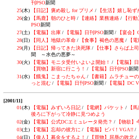
刊
PSO
新聞
25
(木)
【日記】
褒め殺し for プリメ
/
【生活】嬉し恥ず
26
(金)
【馬鹿】朝のひと時
/
【連絡】業務連絡
/
【行動
PSO
新聞
27
(土)
【電脳】出庫
/
【電脳】日刊
PSO
新聞 /
【宴会】
28
(日)
【同人】地獄の革命
/
【食事】褐色の悪魔
/
【電
29
(月)
【日記】帰ってきた決死隊
/
【仕事】さらば上司
聞 ～水色の悪夢～
30
(火)
【電脳】
モニタ受付いよいよ開始！
/
【電脳】日
【買物】新宿に行こう！
/
【電脳】日刊
PSO
新聞 
31
(水)
【餓鬼】こまったちゃん
/
【書籍】ムラチューの
っと混む
/
【電脳】日刊
PSO
新聞 /
【電脳】DC 
[2001/11]
01
(木)
【電脳】みずいろ日記
/
【電網】パケット
/
【馬
後ろに下がって冷静に見つめよう
02
(金)
【電脳】
公式DCエミュレータ発売？
/
【物欲】
03
(土)
【電脳】忘却の彼方に
/
【電脳】ビバ！VGA!!
/
04
(日)
【偉人】募金をするよ！
/
【買物】屈辱の敗北
/