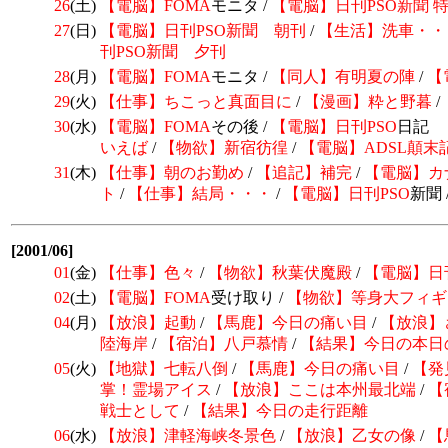
26
(土)
【電脳】
FOMA
モニタ /
【電脳】日刊PSO新聞 
27
(日)
【電脳】日刊PSO新聞 朝刊
/
【生活】洗車・・
刊PSO新聞 夕刊
28
(月)
【電脳】
FOMA
モニタ /
【同人】有明夏の陣
/
【
29
(火)
【仕事】ちこっと真面目に
/
【漫画】粋と野暮
/
30
(水)
【電脳】
FOMA
その後 /
【電脳】日刊
PSO
日記 
いえば
/
【物欲】新宿彷徨
/
【電脳】ADSL顛末
31
(木)
【仕事】朝のお勤め
/
【追記】補完
/
【電脳】
カ
ト
/
【仕事】結局・・・
/
【電脳】日刊
PSO
新聞 
[2001/06]
01
(金)
【仕事】色々
/
【物欲】秋葉伏魔殿
/
【電脳】日
02
(土)
【電脳】
FOMA
受け取り /
【物欲】等身大フィギ
04
(月)
【放浪】起動
/
【馬鹿】今日の痛い目
/
【放浪】
陸海岸
/
【宿泊】八戸慕情
/
【結果】今日の本日
05
(火)
【地獄】七転八倒
/
【馬鹿】今日の痛い目
/
【発
掌！霊場アイス
/
【放浪】ここは本州最北端
/
【
戦士として
/
【結果】今日の走行距離
06
(水)
【放浪】津軽海峡冬景色
/
【放浪】乙女の像
/
【