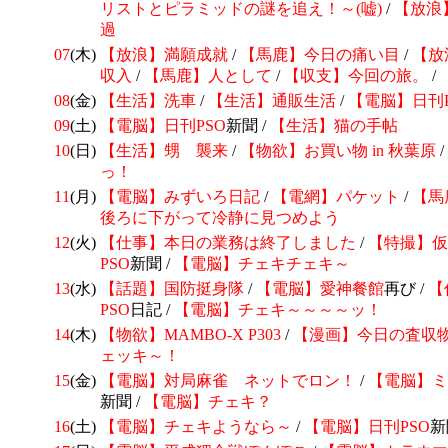
リストとピラミッドの謎を追え！～(嘘)
/
【放浪
過
07
(木)
【放浪】満願成就
/
【馬鹿】今日の痛い目
/
【放
収入
/
【馬鹿】人として
/
【収支】今回の旅。
/
08
(金)
【生活】洗車
/
【生活】通販生活
/
【電脳】日刊
09
(土)
【電脳】日刊
PSO
新聞 /
【生活】猫の手帖
10
(日)
【生活】甥 襲来
/
【物欲】お買い物 in 秋葉原
/
っ！
11
(月)
【電脳】みずいろ日記
/
【電網】パケット
/
【馬
後ろに下がって冷静に見つめよう
12
(火)
【仕事】本日の業務は終了しました
/
【特撮】仮
PSO
新聞 /
【電脳】チェキチェキ～
13
(水)
【話題】国防挺身隊
/
【電脳】
愛神餐館
再び /
【
PSO
日記 /
【電脳】チェキ～～～～ッ！
14
(木)
【物欲】
MAMBO-X P303
/
【漫画】今日の査収
ェッキ～！
15
(金)
【電脳】
対局麻雀 ネットでロン！
/
【電脳】
ミ
新聞 /
【電脳】チェキ？
16
(土)
【電脳】チェキようなら～
/
【電脳】日刊
PSO
新