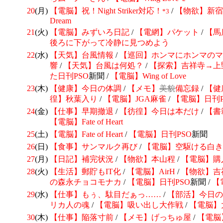
20
(月)
【電脳】祝！Night Striker対応！
/
【物欲】新宿
*3
Dream
21
(火)
【電脳】みずいろ日記
/
【電網】パケット
/
【馬
後ろに下がって冷静に見つめよう
22
(水)
【天気】台風情報
/
【巡回】
ホンマにホンマの
響
/
【天気】台風は何処？
/
【探索】吉祥寺→上
た日刊
PSO
新聞 /
【電脳】Wing of Love
23
(木)
【健康】今日の体調
/
【メモ】
美貌
備忘録
/
【健
徨】秋葉入り
/
【電脳】JGA麻雀
/
【電脳】日刊
24
(金)
【仕事】早期撤退
/
【彷徨】今日は本だけ
/
【書
【電脳】Fate of Heart
25
(土)
【電脳】Fate of Heart
/
【電脳】日刊
PSO
新聞
26
(日)
【食事】サンマルク再び
/
【電脳】空駆ける白き
27
(月)
【日記】補完状況
/
【物欲】本山程
/
【電脳】購
28
(火)
【生活】郵貯もIT化
/
【電脳】AirH
/
【物欲】吉
の森永チョコモナカ
/
【電脳】日刊
PSO
新聞 /
【
29
(水)
【仕事】もぅ、駄目だぁっ……
/
【部活】今日の
リカ人の魂
/
【電脳】吸い出し大作戦
/
【電脳】
30
(木)
【仕事】陥落寸前
/
【メモ】
げっちゅ屋
/
【電脳