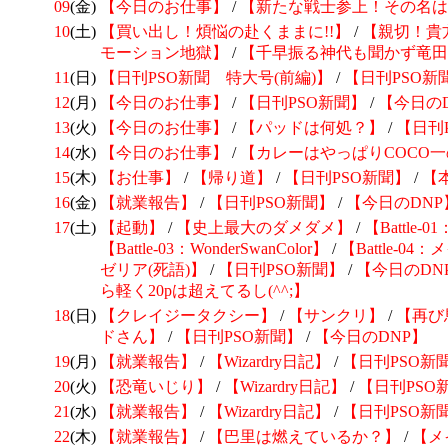
09
(金)
【今日のお仕事】
/
【新たな戦士参上！その名は『
10
(土)
【買い出し！煩悩の赴くままに!!】
/
【親切！貴
モーション地獄】
/
【千早振る神代も聞かず竜田
11
(日)
【日刊PSO新聞 特大号(前編)】
/
【日刊PSO新
12
(月)
【今日のお仕事】
/
【日刊PSO新聞】
/
【今日の
13
(火)
【今日のお仕事】
/
【パッドは何処？】
/
【日刊
14
(水)
【今日のお仕事】
/
【カレーはやっぱりCOCO
15
(木)
【お仕事】
/
【帰り道】
/
【日刊PSO新聞】
/
【
16
(金)
【就業報告】
/
【日刊PSO新聞】
/
【今日のDNP
17
(土)
【起動】
/
【史上最大のダメダメ】
/
【Battle-01
【Battle-03：WonderSwanColor】
/
【Battle-0
ゼリア(死語)】
/
【日刊PSO新聞】
/
【今日のDN
ら軽く20pは超えてるし(^^;】
18
(日)
【クレイジータクシー】
/
【サンクリ】
/
【再び
ドさん】
/
【日刊PSO新聞】
/
【今日のDNP】
19
(月)
【就業報告】
/
【Wizardry日記】
/
【日刊PSO新
20
(火)
【恐竜いじり】
/
【Wizardry日記】
/
【日刊PSO
21
(水)
【就業報告】
/
【Wizardry日記】
/
【日刊PSO新
22
(木)
【就業報告】
/
【巴里は燃えているか？】
/
【メ