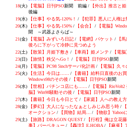
18
(火)
【電脳】日刊
PSO
新聞 前編 /
【外出】推古と姫
後編
19
(水)
【仕事】やる気-120%！
/
【犯罪】悪人に人権は
20
(木)
【仕事】やる気-150%
/
【会合】
/
【電脳】Window
聞 ～武器よさらば～
21
(金)
【電脳】みずいろ日記
/
【電網】パケット
/
【馬
後ろに下がって冷静に見つめよう
22
(土)
【散策】月姫下敷き
/
【車両】姫メンテ
/
【電脳
23
(日)
【旅情】秩父へGo！
/
【電脳】日刊
PSO
新聞
24
(月)
【電脳】PC98 5inchサーバ化計画
/
【電脳】久々
25
(火)
【生活】今日は……
/
【書籍】給料日直後のお買
Windows98のその後
/
【電脳】日刊
PSO
新聞
26
(水)
【世相】パチンコ店にも……
/
【電脳】
RioVol
脳】Win98騒動その後
/
【電脳】日刊
PSO
新聞
27
(木)
【書籍】今日も今日とて
/
【家庭】人への教え方
28
(金)
【夢幻】大人になったなぁとしみじみ思う時
/
【
オークション
/
【買物】結局…
/
【物欲】Yaho
29
(土)
【旅路】DRAGON QUEST
/
【行程】俺は立花藤
事】バーベキュー
/
【轟沈】E.HOBA
/
【麻雀】