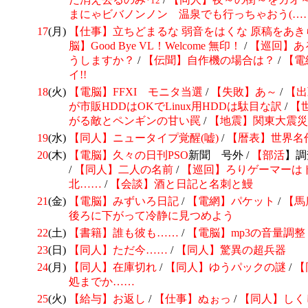
*12
まにゃビバノンノン 温泉でも行っちゃおう(…
17
(月)
【仕事】立ちどまるな 弱音をはくな 原稿をあき
脳】Good Bye VL！Welcome 無印！
/
【巡回】あ
うしますか？
/
【伝聞】自作機の場合は？
/
【電
イ!!
18
(火)
【電脳】FFXI モニタ当選
/
【失敗】あ～
/
【出
が市販HDDはOKでLinux用HDDは駄目な訳
/
【
がる敵とペンギンの甘い罠
/
【地震】関東大震災
19
(水)
【同人】ニュータイプ覚醒(嘘)
/
【暦表】
世界名
20
(木)
【電脳】久々の日刊
PSO
新聞 号外 /
【
部活
】調
/
【同人】
二人の名前
/
【巡回】ろりゲーマーは
北……
/
【会談】酒と日記と名刺と鰻
21
(金)
【電脳】みずいろ日記
/
【電網】パケット
/
【馬
後ろに下がって冷静に見つめよう
22
(土)
【書籍】誰も彼も……
/
【電脳】mp3の音量調整
23
(日)
【同人】ただ今……
/
【同人】驚異の超兵器
24
(月)
【同人】在庫切れ
/
【同人】ゆうパックの謎
/
【
処までか……
25
(火)
【給与】お返し
/
【仕事】ぬぉっ
/
【同人】しく