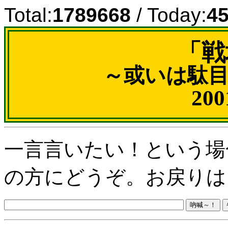
Total:
1789668
/ Today:
4
「戦
～或いは駄
20
一言言いたい！という場
の方にどうぞ。お戻りは