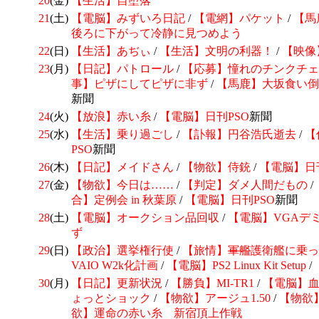
20
(金)
【生活】自堕落
21
(土)
【電脳】みずいろ日記
/
【電網】パケット
/
【馬
後ろに下がって冷静に見つめよう
22
(日)
【生活】あぢぃ
/
【生活】文明の利器！
/
【映像】
23
(月)
【日記】パトロール
/
【応募】憧れのチンクチェ
事】ピザにしてピザに非ず
/
【馬鹿】大坂食い倒
新聞
24
(火)
【放浪】赤い糸
/
【電脳】日刊
PSO
新聞
25
(水)
【生活】乗り過ごし
/
【訃報】
円谷浩氏逝去
/
【
PSO
新聞
26
(木)
【日記】
メイドさん
/
【物欲】侍銃
/
【電脳】日
27
(金)
【物欲】今日は……
/
【判定】
ダメ人間だもの
/
合】定例会 in 秋葉原
/
【電脳】日刊
PSO
新聞
28
(土)
【電脳】オークション品回収
/
【電脳】VGAデ
ず
29
(日)
【政治】選挙権行使
/
【旅情】
軍艦
護衛艦に乗っ
VAIO W2k化計画
/
【電脳】PS2 Linux Kit Setup
/
30
(月)
【日記】更新状況
/
【勝負】MI-TR1
/
【電脳】
ょっとショック
/
【物欲】アージュ1.50
/
【物欲
欲】運命の赤い糸 新宿頂上作戦