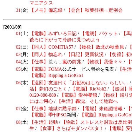
マニアクス
31
(金)
【メモ】備忘録
/
【会合】秋葉徘徊→定例会
[2001/09]
01
(土)
【電脳】みずいろ日記
/
【電網】パケット
/
【馬
後ろに下がって冷静に見つめよう
02
(日)
【同人】COMITIA57
/
【物欲】敗北の秋葉原
/
03
(月)
【同人】物忘れ
/
【日記】更新状況
/
【彷徨】初
04
(火)
【仕事】
荒らし
嵐の前兆
/
【物欲】我慢々々
/
【電
05
(水)
【電脳】
FOMA
公式サービス開始を発表 /
【生活
【電脳】Ripping a Go!Go1
06
(木)
【巡回】
友達曰く「お勧めはしない」らしい…
/
活】夢幻のごとく
/
【電脳】RioVolt2
/
【巡回】
0120-888-888
/
【電脳】
愛神餐館
/
【物欲】帰り
にはご用心
/
【生活】轟沈、そして地獄へ
07
(金)
【仕事】地獄の黙示録
/
【電脳】未確認情報
/
【
【電脳】季刊
PSO
新聞 /
【電脳】Ripping a Go!Go!
08
(土)
【生活】起動
/
【物欲】ストレスと財政は反比例
生
/
【食事】さらばモダンパスタ！
/
【電脳】変