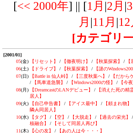
[
<< 2000年
] || [
1月
|
2月
|
月
|
11月
|
1
[カテゴリ一
[2001/01]
05
(金)
【リセット】
/
【徹夜明け】
/
【秋葉探索】
/
【
06
(土)
【ドライブ】
/
【秋葉探索】
/
【謎のWindows20
07
(日)
【Battle in 仙人峠】
/
【三度秋葉へ】
/
【だからケ
/
【馬車道急襲】
/
【Windows2000の怪】
/
【今夜
08
(月)
【DreamcastのLANデビュー】
/
【消えた死の精
居人】
09
(火)
【自己申告書】
/
【アイス最中】
/
【頼まれ物】
隣人
同居人】
10
(水)
【タグ】
/
【空】
/
【大脱走】
/
【過去の栄光】
核融合】
/
【そして同居人再び】
11
(木)
【心の友】
/
【あの人は今・・・】