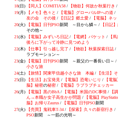
18
(日)
【同人】COMITIA58
/
【物欲】何故か秋葉行き
19
(月)
【メモ】色々と
/
【電脳】グローバルIPへの道
/
友の会 その後
/
【日記】郷土愛
/
【電脳】ネッ
20
(火)
【電脳】日刊
PSO
新聞 ～目から鱗～ /
【日記】
その他～
21
(水)
【電脳】みずいろ日記
/
【電網】パケット
/
【馬
後ろに下がって冷静に見つめよう
22
(木)
【仕事】引っ越し完了
/
【物欲】秋葉探索日誌
/
ラブモーション～
23
(金)
【電脳】日刊
PSO
新聞 ～親父の一番長い日～ /
小さな旅
24
(土)
【旅情】関東甲信越小さな旅 本編
/
【生活】そ
25
(日)
【生活】お宝発見
/
【電脳】恐竜いじり
/
【電脳
脳】
秘密
の
秘密
/
【電脳】ラブラブチェッカー
26
(月)
【電脳】
黒のBbA
/
【電脳】
米国のDC事情
/
【
ん→本職か女子高生かが問題
/
【電脳】
PlaySt
脳】お帰りZaurus
/
【電脳】日刊
PSO
新聞
27
(火)
【売買】
鬼戦車T-34
/
【探索】久々の新宿行き
/
PSO
新聞 ～一筋の光明～