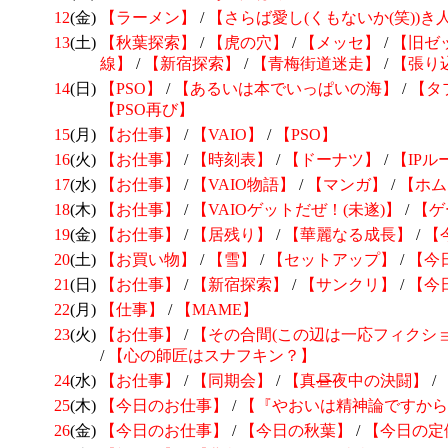
12
(金)
【ラーメン】
/
【さらば愛し(くもないか(笑))き
13
(土)
【秋葉探索】
/
【虎の穴】
/
【メッセ】
/
【旧ゼ
線】
/
【新宿探索】
/
【青梅街道迷走】
/
【張り
14
(日)
【PSO】
/
【あるいは本でいっぱいの海】
/
【タ
【PSO再び】
15
(月)
【お仕事】
/
【VAIO】
/
【PSO】
16
(火)
【お仕事】
/
【時刻表】
/
【ドーナツ】
/
【IPル
17
(水)
【お仕事】
/
【VAIO物語】
/
【マンガ】
/
【ホム
18
(木)
【お仕事】
/
【VAIOゲットだぜ！(未遂)】
/
【ゲ
19
(金)
【お仕事】
/
【居残り】
/
【華麗なる成長】
/
【
20
(土)
【お買い物】
/
【雪】
/
【セットアップ】
/
【今
21
(日)
【お仕事】
/
【新宿探索】
/
【サンクリ】
/
【今
22
(月)
【仕事】
/
【MAME】
23
(火)
【お仕事】
/
【その合間(この辺は一応フィクション
/
【心の師匠はスナフキン？】
24
(水)
【お仕事】
/
【同期会】
/
【真
昼
夜中の決闘】
/
25
(木)
【今日のお仕事】
/
【『やおいは精神論ですから
26
(金)
【今日のお仕事】
/
【今日の秋葉】
/
【今日の定