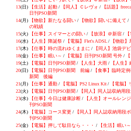
13
(日)
【生活】起動
/
【同人】Ｃレヴォ
/
【話題】freeca
日刊PSO新聞
14
(月)
【物欲】新たなる闘い
/
【物欲】闘いに備えて
/
の戦績
15
(火)
【仕事】スイマーとの闘い
/
【放浪】＠新宿
/
【
16
(水)
【人生】降誕祭
/
【電脳】Flet's ADSL
/
【物欲】
17
(木)
【仕事】時の流れゆくままに
/
【同人】池袋デビ
18
(金)
【仕事】眠い～
/
【電脳】日刊PSO新聞 号外
/
【
19
(土)
【電脳】日刊PSO新聞
/
【人生】大雨
/
【人生】
20
(日)
【電脳】日刊PSO新聞 前編
/
【食事】臨時定例
新聞 後編
21
(月)
【仕事】通勤
/
【電脳】PS2 Linux Kit
/
【電脳】
22
(火)
【電脳】日刊PSO新聞
/
【同人】
同人誌収納用段
23
(水)
【仕事】今日は健康診断
/
【人生】オールレンジ
刊PSO新聞
24
(木)
【電脳】コース変更
/
【同人】
同人誌収納用段ボ
刊PSO新聞
25
(金)
【電脳】押して駄目なら・・・
/
【生活】眠い～