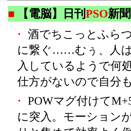
■
【電脳】日刊
PSO
新聞
・
酒でちこっとふらつ
に繋ぐ……むぅ、人
入しているようで何
仕方がないので自分
・
POWマグ付けてM+
に突入。モーション