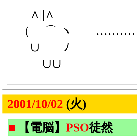
∧||∧
（ ⌒ ヽ …………
∪ ﾉ
∪∪
2001/10/02
(火)
■
【電脳】
PSO
徒然