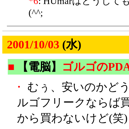
*6
: HUmarはどう
(^^;
2001/10/03
(水)
■
【電脳】
ゴルゴのPD
・
むぅ、安いのかどう
ルゴフリークならば
から買わないけど(笑)