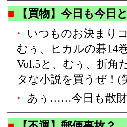
■
【買物】今日も今日
・
いつものお決まり
むぅ、ヒカルの碁14巻
Vol.5と、むぅ、折
タな小説を買うぜ！(笑
・
あぅ……今日も散財(
■
【不運】郵便事故？