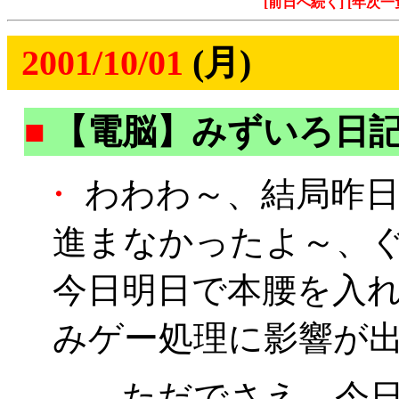
[前日へ続く]
[年次一
2001/10/01
(月)
■
【電脳】みずいろ日
・
わわわ～、結局昨日
進まなかったよ～、
今日明日で本腰を入
みゲー処理に影響が
……ただでさえ、今