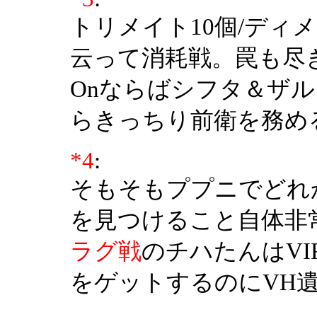
トリメイト10個/ディ
云って消耗戦。罠も尽
Onならばシフタ＆ザ
らきっちり前衛を務め
*4
:
そもそもププニでどれ
を見つけること自体非
ラグ戦
のチハたんはVI
をゲットするのにVH遺