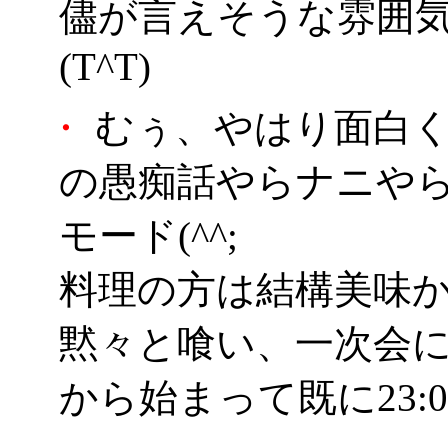
儘が言えそうな雰囲
(T^T)
・
むぅ、やはり面白く
の愚痴話やらナニや
モード(^^;
料理の方は結構美味
黙々と喰い、一次会にて
から始まって既に23:0