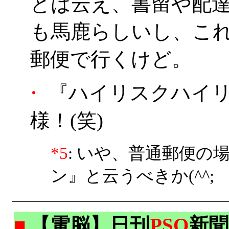
とは云え、書留や配
も馬鹿らしいし、こ
郵便で行くけど。
・
『ハイリスクハイ
様！(笑)
*5
: いや、普通郵便の
ン』と云うべきか(^^;
■
【電脳】日刊
PSO
新聞