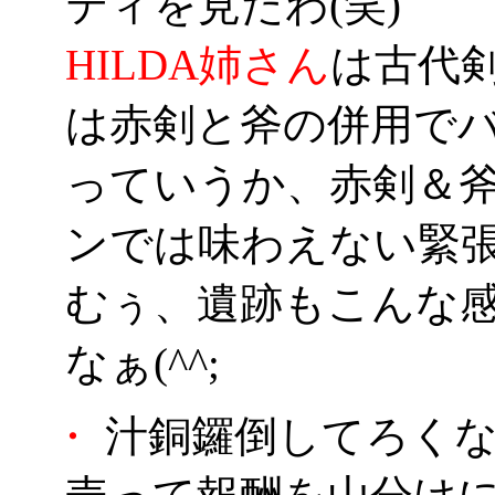
ティを見たわ(笑)
HILDA姉さん
は古代
は赤剣と斧の併用で
っていうか、赤剣＆
ンでは味わえない緊
むぅ、遺跡もこんな
なぁ(^^;
・
汁銅鑼倒してろくな