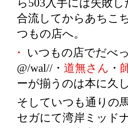
ら503入手には失敗
合流してからあちこ
つもの店へ。
・
いつもの店でだべ
@/wal//・
道無さん
・
ーが揃うのは本に久
そしていつも通りの
セガにて湾岸ミッド