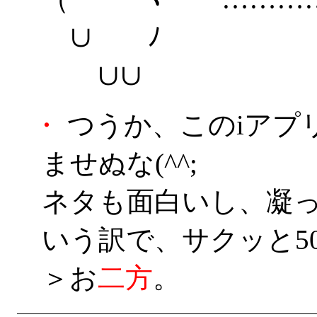
∪ ﾉ
∪∪
・
つうか、このiアプ
ませぬな(^^;
ネタも面白いし、凝
いう訳で、サクッと5
＞お
二
方
。