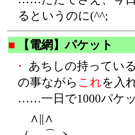
るというのに(^^;
■
【電網】パケット
・
あちしの持っている携
の事ながら
これ
を入
……一日で1000パケ
∧||∧
（ ⌒ ヽ …………