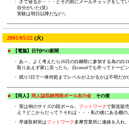
・
さて寝るか・・・とその前にメールチェックをしてい
自分がいた(笑)
実験は明日以降だな(^^;
2001/05/22
(火)
■
【電脳】日刊PSO新聞
・
あ～、よく考えたら26日の白鋼祭に参加する為の白
取りあえず家に戻ったら、白casealでも作ってド
・
残り5日で一体何処までレベルが上がるかは不明だが(目標は
■
【同人】
同人誌収納用段ボール友の会
その後
・
実は例のサイズの段ボール、
フットワーク
で製造販
え？どこからだって？それは・・・私の後にある棚の上
・
早速取材班は
フットワーク
多摩営業所に連絡を入れ