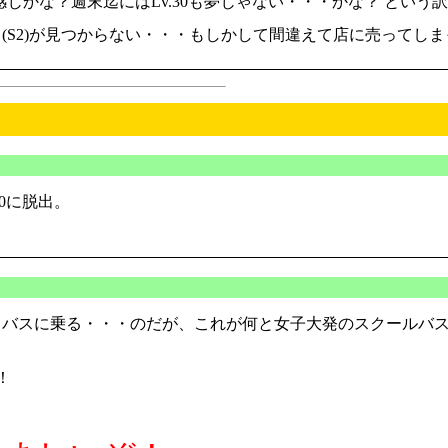
感じかな？週末迄にはLv.30も夢じゃない・・・かな？ とい
(S2)が見つからない・・・もしかして間違えて店に売ってしまっ
0に脱出。
バスに乗る・・・のだが、これが何と女子大発のスクールバ
！