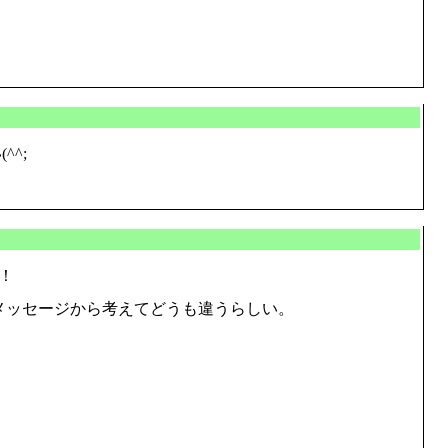
^;
！
うメッセージから考えてどうも違うらしい。