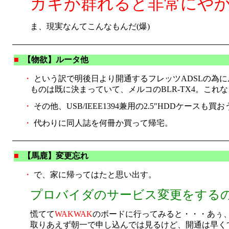
ガキが群れると非常にや
ま、現実なんてこんなもんだ(爆)
■
【物欲】ルータ他
・
という訳で明後日より開通するフレッツADSLの為
ものは既に決まっていて、メルコのBLR-TX4。これな
・
その他、USB/IEEE1394兼用の2.5"HDDケ
・
代わりに同人誌を何冊か買って帰宅。
■
【馬鹿】変更忘れ
・
で、家に帰ってはたと思い出す。
プロバイダのサービス変更をするの、
慌てて
WAKWAK
のボードに行ってみると・・・あぅ
取りあえず朝一で申し込んでは見るけど、開通は早く