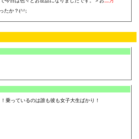
う訳で今日は色々とお世話になりましたです。＞お
二
方
たか？(^^;
ス！乗っているのは誰も彼も女子大生ばかり！