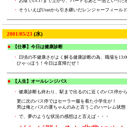
・
お陰でLv.17まで上がり、ハードもあと一息といった
・
そういえばUranから引き継いだレンジャーフィールド
2001/05/23
(水)
■
【仕事】今日は健康診断
・
日頃の不健康さがよく解る健康診断の為、職場を13:0
ひゃっほう！今日は直帰だぜ！
■
【人生】オールレンジバス
・
健康診断も終わり、駅まで出るのに近くのバス停から
更に次のバス停ではセーラー服を着た小学生が！
男は俺とバスの運ちゃんのみと言うこのハーレム状態
・
で、夢のような状況の感想はと言えば・・・