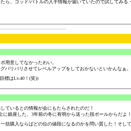
たら、ゴッド/バトルの入手情報が届いていたので試してみる
ロボ用意してなかったわい。
ーピングバリバリさせてレベルアップをしておかないといかんなぁ
Lv.40！(笑))
売しているとの情報が会にもたらされたのだ！
に鎮座した、3年前の冬に有明から送った段ボールからだよ！(
、一括購入ならばどの位の値段になるのかを問い質した！そし