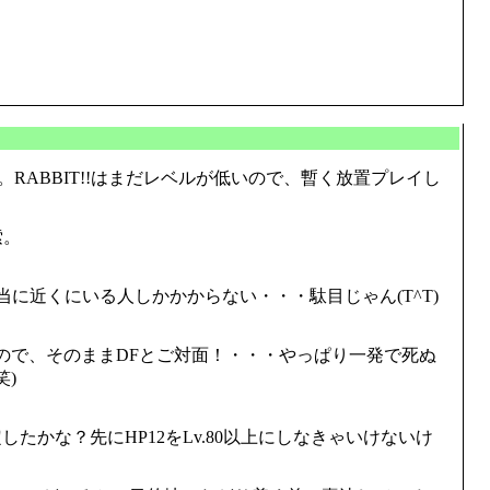
RABBIT!!はまだレベルが低いので、暫く放置プレイし
索。
近くにいる人しかかからない・・・駄目じゃん(T^T)
ので、そのままDFとご対面！・・・やっぱり一発で死ぬ
)
かな？先にHP12をLv.80以上にしなきゃいけないけ