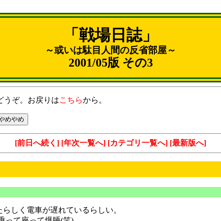
「戦場日誌」
～或いは駄目人間の反省部屋～
2001/05版 その3
どうぞ。お戻りは
こちら
から。
[前日へ続く]
[年次一覧へ]
[カテゴリ一覧へ]
[最新版へ]
したらしく電車が遅れているらしい。
って座って爆睡(笑)