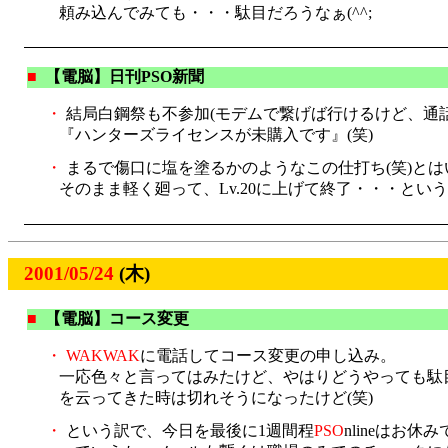
頼み込んでみても・・・駄目だろうなぁ(^^;
■
【電脳】日刊PSO新聞
・
結局白鋼祭も不参加(モデムで繋げば行けるけど、通話料
『ハンターズライセンスが未購入です』(笑)
・
まるで傷口に塩を塗るかのようなこの仕打ち(笑)とは
そのまま軽く廻って、Lv.20に上げて終了・・・とい
2001/05/24
(木)
■
【電脳】コース変更
・
WAKWAK
に電話してコース変更の申し込み。
一応色々と言ってはみたけど、やはりどうやっても駄目
を云ってきた時は切れそうになったけど(笑)
・
という訳で、今日を最後に1週間程
PSO
nlineはお休みで