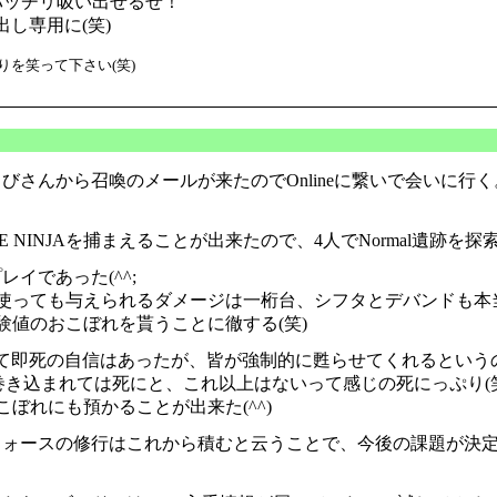
バッチリ吸い出せるぜ！
し専用に(笑)
りを笑って下さい(笑)
んから召喚のメールが来たのでOnlineに繋いで会いに行く。
E NINJAを捕まえることが出来たので、4人でNormal遺跡を探
イであった(^^;
っても与えられるダメージは一桁台、シフタとデバンドも本当に
値のおこぼれを貰うことに徹する(笑)
て即死の自信はあったが、皆が強制的に甦らせてくれるという
巻き込まれては死にと、これ以上はないって感じの死にっぷり(笑
ぼれにも預かることが出来た(^^)
ースの修行はこれから積むと云うことで、今後の課題が決定した