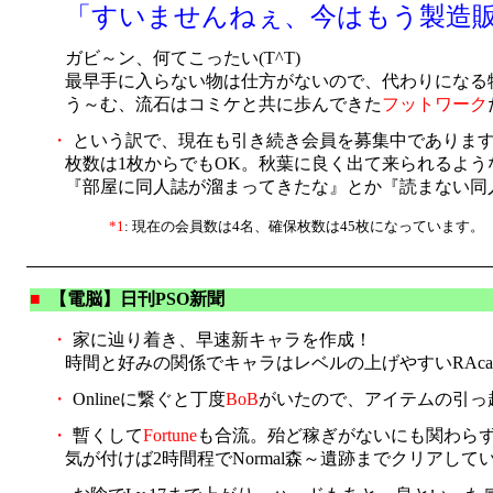
「すいませんねぇ、今はもう製造
ガビ～ン、何てこったい(T^T)
最早手に入らない物は仕方がないので、代わりになる
う～む、流石はコミケと共に歩んできた
フットワーク
・
という訳で、現在も引き続き会員を募集中でありま
枚数は1枚からでもOK。秋葉に良く出て来られるよ
『部屋に同人誌が溜まってきたな』とか『読まない同人
*1
: 現在の会員数は4名、確保枚数は45枚になっています。
■
【電脳】日刊PSO新聞
・
家に辿り着き、早速新キャラを作成！
時間と好みの関係でキャラはレベルの上げやすいRAcase
・
Onlineに繋ぐと丁度
BoB
がいたので、アイテムの引っ
・
暫くして
Fortune
も合流。殆ど稼ぎがないにも関わら
気が付けば2時間程でNormal森～遺跡までクリアし