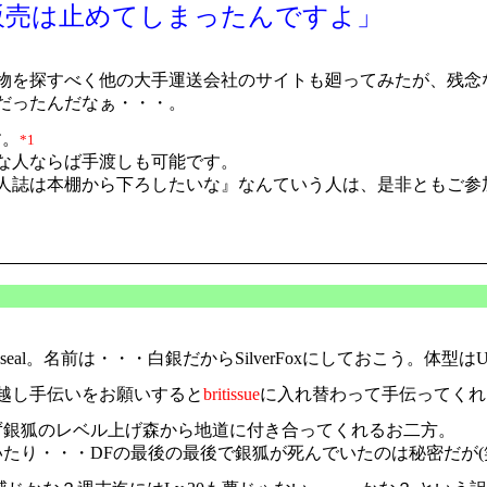
販売は止めてしまったんですよ」
物を探すべく他の大手運送会社のサイトも廻ってみたが、残念
だったんだなぁ・・・。
す。
*1
うな人ならば手渡しも可能です。
誌は本棚から下ろしたいな』なんていう人は、是非ともご参加下
al。名前は・・・白銀だからSilverFoxにしておこう。体型はU
越し手伝いをお願いすると
britissue
に入れ替わって手伝ってくれ
ず銀狐のレベル上げ森から地道に付き合ってくれるお二方。
ていたり・・・DFの最後の最後で銀狐が死んでいたのは秘密だが(