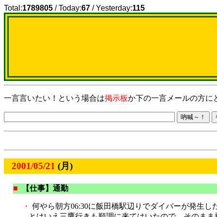
Total:
1789805
/ Today:
67
/ Yesterday:
115
一言言いたい！という場合は
掲示板
か下の一言メールの方に
2001/05/21
(月)
■
【仕事】通勤
・
何やら朝方06:30に飯田橋駅辺りでダイバーが発生
とはいえ三鷹行きも順調に来てはいたので、そのまま乗