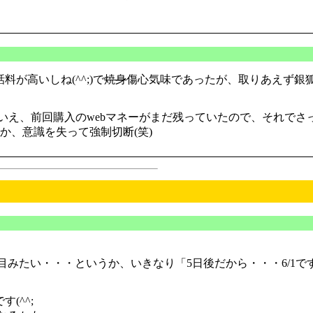
が高いしね(^^;)で
焼身
傷心気味であったが、取りあえず銀狐の
いえ、前回購入のwebマネーがまだ残っていたので、それでさ
うか、意識を失って強制切断(笑)
みたい・・・というか、いきなり「5日後だから・・・6/1
す(^^;