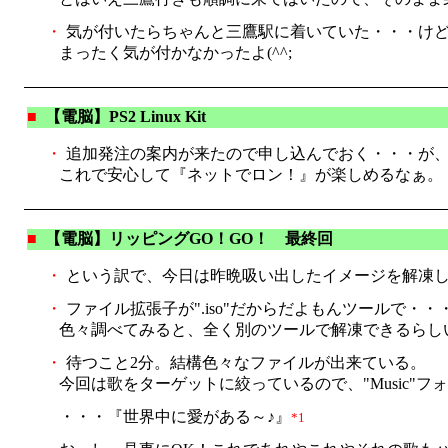
・
気が付いたらちゃんと三鷹駅に着いていた・・・けど、
まったく気が付かなかったよ(^^;
■
【電脳】PS2 Linux Kit
・
追加発注の案内が来たので申し込んでおく・・・が、う
これで安心して『ネットでロン！』が楽しめるなぁ。
■
【電脳】リッピングGO！GO！ 最終回
・
という訳で、今日は昨晩吸い出したイメージを解凍して
・
ファイル拡張子が".iso"だからだよもんツールで
色々調べてみると、全く別のツールで解凍できるらし
・
待つこと2分。結構色々なファイルが出来ている。
今回は歌をターゲットに絞っているので、"Music"フォルダの"
・・・『世界中に愛がある～♪』
*1