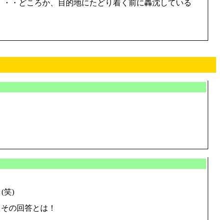
・・・どころか、目的地にたどり着く前に轟沈している
。
笑)
てその回答とは！