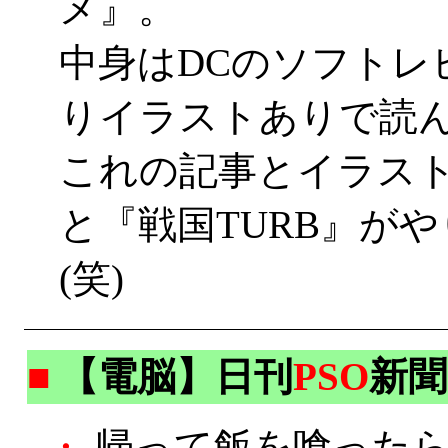
メ』。
中身はDCのソフトレ
りイラストありで読
これの記事とイラス
と『戦国TURB』が
(笑)
■
【電脳】日刊
PSO
新聞
・
帰って飯を喰ったら