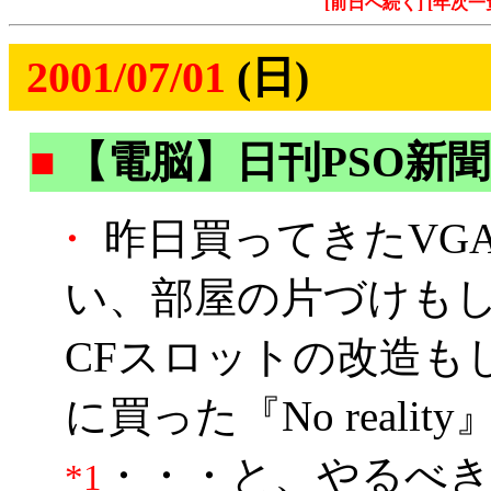
[前日へ続く]
[年次一
2001/07/01
(日)
■
【電脳】日刊PSO新聞
・
昨日買ってきたVG
い、部屋の片づけもしな
CFスロットの改造も
に買った『No real
・・・と、やるべ
*1