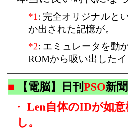
*1
: 完全オリジナルと
か出された記憶が。
*2
: エミュレータを
ROMから吸い出した
■
【電脳】日刊
PSO
新聞
・
Len自体のIDが如
し。