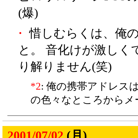
(爆)
・
惜しむらくは、俺の携
と。 音化けが激しく
り解りません(笑)
*2
: 俺の携帯アドレ
の色々なところからメー
2001/07/02
(月)