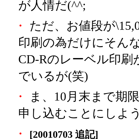
が人情だ(^^;
・
ただ、お値段が\15
印刷の為だけにそん
CD-Rのレーベル印
でいるが(笑)
・
ま、10月末まで期
申し込むことにしよ
・
[20010703 追記]