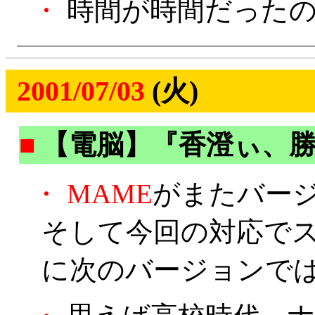
・
時間が時間だったの
2001/07/03
(火)
■
【電脳】『香澄ぃ、勝
・
MAME
がまたバー
そして今回の対応でス
に次のバージョンでは