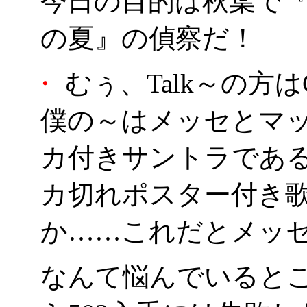
今日の目的は秋葉で『Tal
の夏』の偵察だ！
・
むぅ、Talk～の方
僕の～はメッセとマ
カ付きサントラであ
カ切れポスター付き歌の
か……これだとメッ
なんて悩んでいると