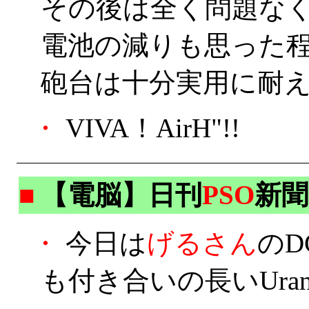
その後は全く問題な
電池の減りも思った
砲台は十分実用に耐
・
VIVA！AirH"!!
■
【電脳】日刊
PSO
新聞
・
今日は
げるさん
のD
も付き合いの長いUra