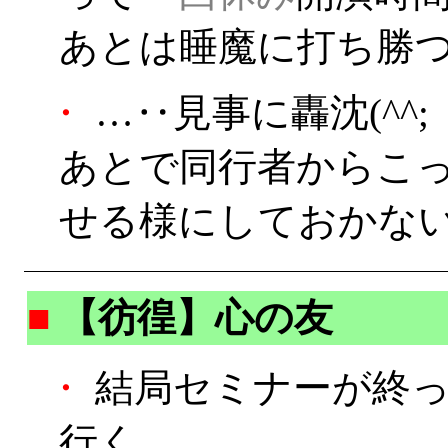
あとは睡魔に打ち勝つ
・
…‥見事に轟沈(^^;
あとで同行者からこ
せる様にしておかな
■
【彷徨】心の友
・
結局セミナーが終っ
行く。