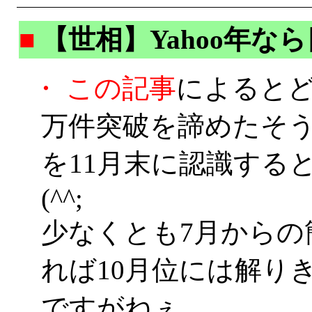
■
【世相】Yahoo年なら
・
この記事
によるとどう
万件突破を諦めたそ
を11月末に認識する
(^^;
少なくとも7月からの
れば10月位には解り
ですがねぇ。