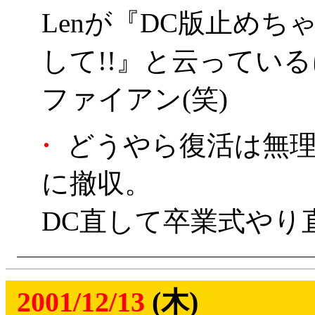
Lenが『DC版止め
して!!』と云ってい
ファイアン(笑)
・
どうやら復活は無理そ
に撤収。
DC直して卒業式やり
2001/12/13
(木)