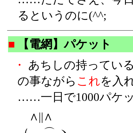
るというのに(^^;
■
【電網】パケット
・
あちしの持っている携
の事ながら
これ
を入
……一日で1000パケ
∧||∧
（ ⌒ ヽ …………