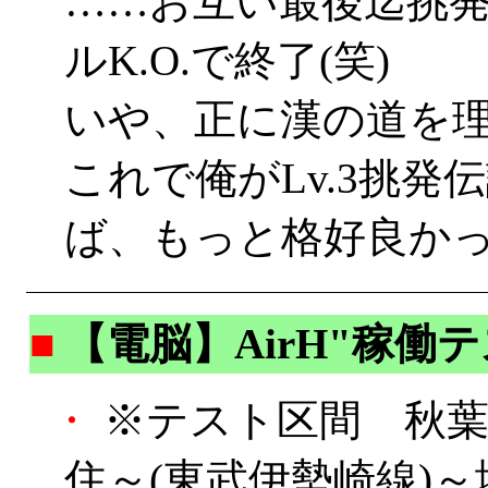
……お互い最後迄挑
ルK.O.で終了(笑)
いや、正に漢の道を
これで俺がLv.3挑
ば、もっと格好良かった
■
【電脳】AirH"稼働
・
※テスト区間 秋葉
住～(東武伊勢崎線)