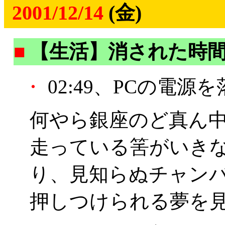
2001/12/14
(金)
■
【生活】消された時
・
02:49、PCの電源
何やら銀座のど真ん
走っている筈がいき
り、見知らぬチャン
押しつけられる夢を