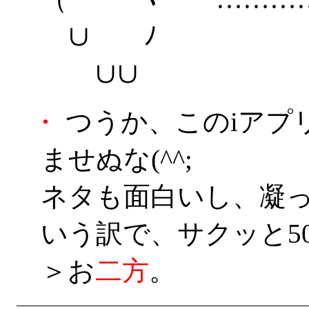
∪ ﾉ
∪∪
・
つうか、このiアプ
ませぬな(^^;
ネタも面白いし、凝
いう訳で、サクッと5
＞お
二
方
。