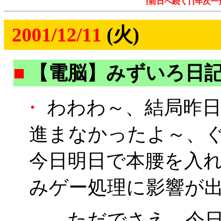
[前日へ続く]
[年次一
2001/12/11
(火)
■
【電脳】みずいろ日
・
わわわ～、結局昨日
進まなかったよ～、
今日明日で本腰を入
みゲー処理に影響が
……ただでさえ、今