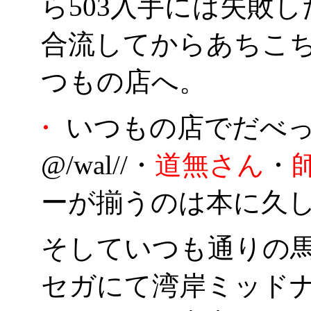
ら503入手には失敗
合流してからあちこ
つもの店へ。
・
いつもの店でだべ
@/wal//・
道無さん
・
ーが揃うのは本に久
そしていつも通りの
セガにて湾岸ミッド