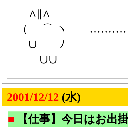
∧||∧
（ ⌒ ヽ …………
∪ ﾉ
∪∪
2001/12/12
(水)
■
【仕事】今日はお出