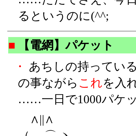
るというのに(^^;
■
【電網】パケット
・
あちしの持っている携
の事ながら
これ
を入
……一日で1000パケ
∧||∧
（ ⌒ ヽ …………