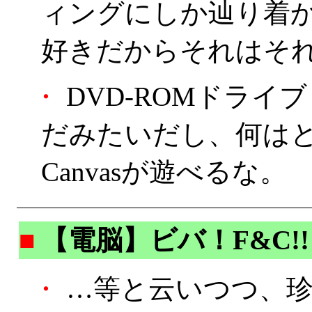
ィングにしか辿り着
好きだからそれはそれ
・
DVD-ROMドライ
だみたいだし、何は
Canvasが遊べるな。
■
【電脳】ビバ！F&C!!
・
…等と云いつつ、珍し