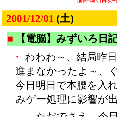
[前日へ続く]
[年次一
2001/12/01
(土)
■
【電脳】みずいろ日
・
わわわ～、結局昨日
進まなかったよ～、
今日明日で本腰を入
みゲー処理に影響が
……ただでさえ、今