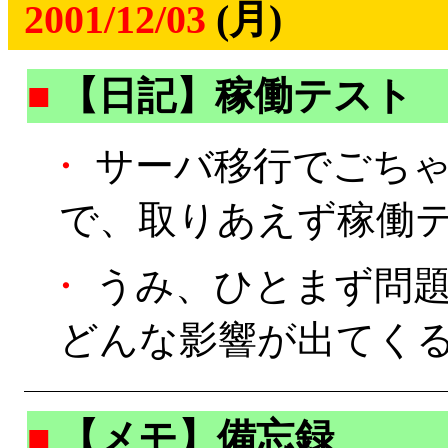
2001/12/03
(月)
■
【日記】稼働テスト
・
サーバ移行でごち
で、取りあえず稼働
・
うみ、ひとまず問題
どんな影響が出てくるか
■
【メモ】備忘録