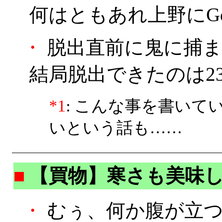
何はともあれ上野にG
・
脱出直前に鬼に捕まり
結局脱出できたのは23
*1
: こんな事を書い
いという話も……
■
【買物】寒さも美味
・
むぅ、何か腹が立つ