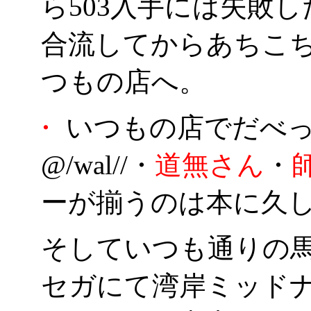
ら503入手には失敗
合流してからあちこ
つもの店へ。
・
いつもの店でだべ
@/wal//・
道無さん
・
ーが揃うのは本に久
そしていつも通りの
セガにて湾岸ミッド