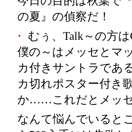
今日の目的は秋葉で『Tal
の夏』の偵察だ！
・
むぅ、Talk～の方
僕の～はメッセとマ
カ付きサントラであ
カ切れポスター付き歌の
か……これだとメッ
なんて悩んでいると