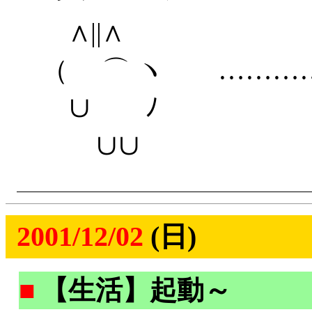
∧||∧
（ ⌒ ヽ …………
∪ ﾉ
∪∪
2001/12/02
(日)
■
【生活】起動～