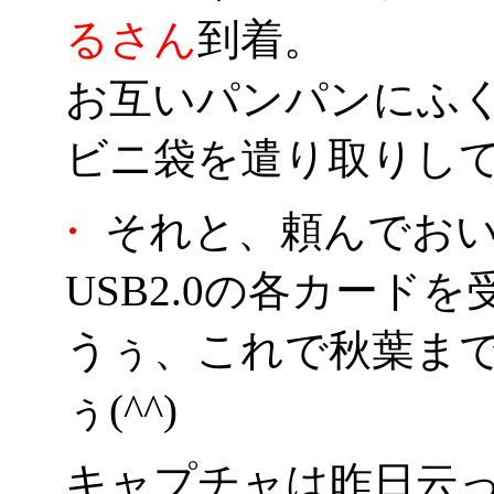
るさん
到着。
お互いパンパンにふ
ビニ袋を遣り取りして
・
それと、頼んでお
USB2.0の各カードを
うぅ、これで秋葉ま
ぅ(^^)
キャプチャは昨日云