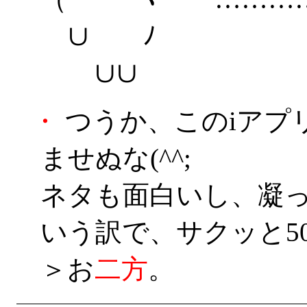
∪ ﾉ
∪∪
・
つうか、このiアプ
ませぬな(^^;
ネタも面白いし、凝
いう訳で、サクッと5
＞お
二
方
。