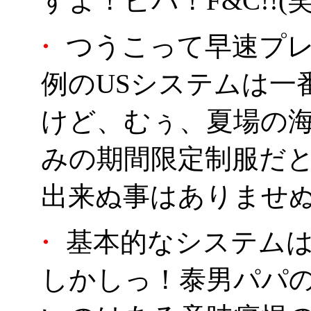
すよ！ビバ！F&C!!(笑
・
つうこって早速プ
例のUSシステムは一
けど、むぅ、夏場の
みの期間限定制服だ
出来ぬ事はありませ
・
基本的なシステムは
しかしっ！泰男パパの