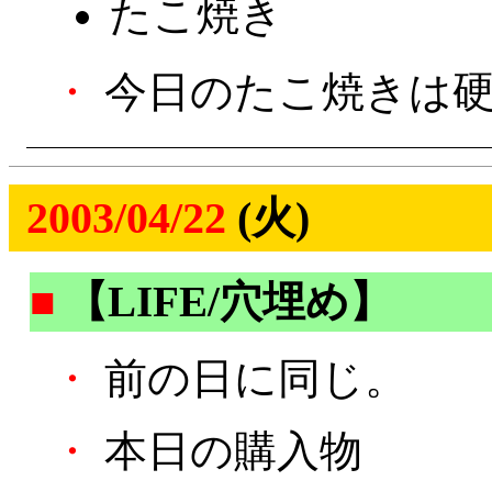
たこ焼き
・
今日のたこ焼きは硬
2003/04/22
(火)
■
【LIFE/穴埋め】
・
前の日に同じ。
・
本日の購入物