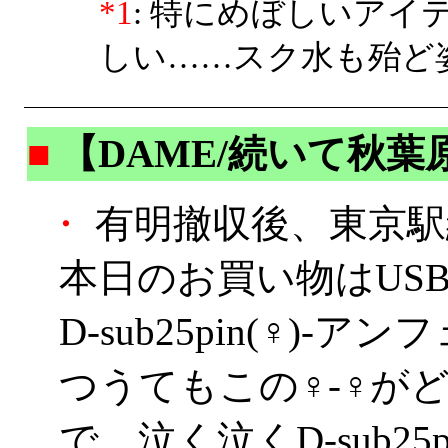
*1
: 特にめぼしいアイテ
しい……スク水も殆ど
■
【DAME/続いて秋葉
・
有明撤収後、東京駅
本日のお買い物はUS
D-sub25pin(♀)-ア
つうてもこの♀-♀が
で、泣く泣くD-sub25pi