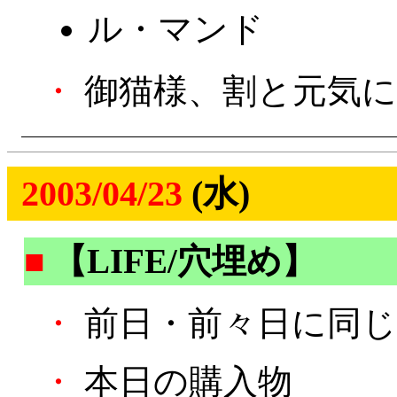
ル・マンド
・
御猫様、割と元気に
2003/04/23
(水)
■
【LIFE/穴埋め】
・
前日・前々日に同じ
・
本日の購入物