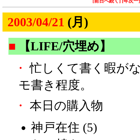
[前日へ続く]
[年次一
2003/04/21
(月)
■
【LIFE/穴埋め】
・
忙しくて書く暇がな
モ書き程度。
・
本日の購入物
神戸在住 (5)