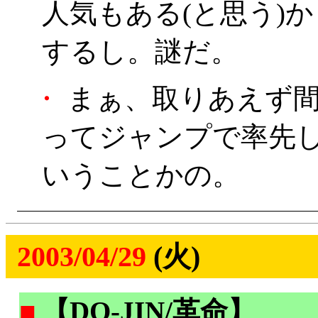
人気もある(と思う)
するし。謎だ。
・
まぁ、取りあえず間
ってジャンプで率先
いうことかの。
2003/04/29
(火)
■
【DO-JIN/革命】