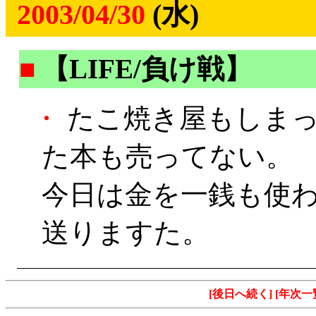
2003/04/30
(水)
■
【LIFE/負け戦】
・
たこ焼き屋もしまっ
た本も売ってない。
今日は金を一銭も使
送りますた。
[後日へ続く]
[年次一