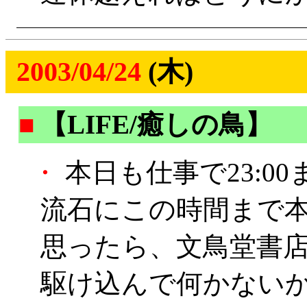
2003/04/24
(木)
■
【LIFE/癒しの鳥】
・
本日も仕事で23:00
流石にこの時間まで
思ったら、文鳥堂書
駆け込んで何かない