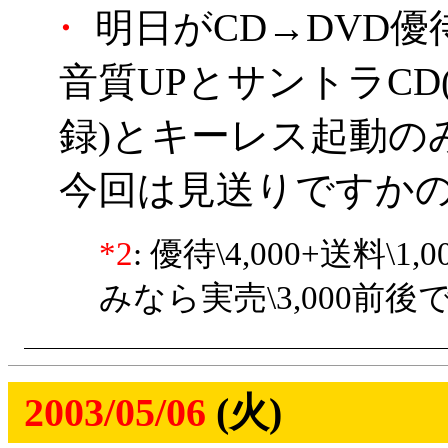
・
明日がCD→DVD
音質UPとサントラCD
録)とキーレス起動のみ
今回は見送りですか
*2
: 優待\4,000+送料\1
みなら実売\3,000前
2003/05/06
(火)