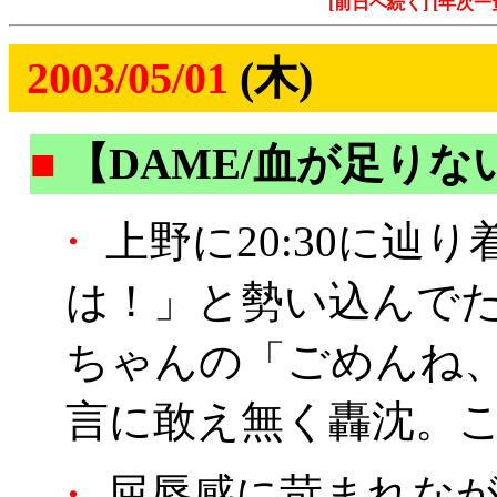
[前日へ続く]
[年次一
2003/05/01
(木)
■
【DAME/血が足りな
・
上野に20:30に辿
は！」と勢い込んで
ちゃんの「ごめんね
言に敢え無く轟沈。こ
・
屈辱感に苛まれなが