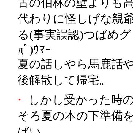
古の伯林の壁よりも高
代わりに怪しげな親
る(事実誤認)つばめ
дﾟ)ｳﾏｰ
夏の話しやら馬鹿話
後解散して帰宅。
・
しかし受かった時の
そろ夏の本の下準備
ばい。