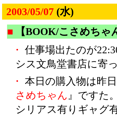
2003/05/07
(水)
■
【BOOK/こさめちゃ
・
仕事場出たのが22:
シス文鳥堂書店に寄
・
本日の購入物は昨日
さめちゃん
』ですた
シリアス有りギャグ