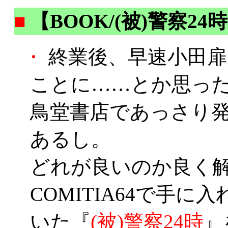
■
【BOOK/(被)警察24
・
終業後、早速小田扉
ことに……とか思っ
鳥堂書店であっさり発
あるし。
どれが良いのか良く
COMITIA64で手
いた『
(被)警察24時
』