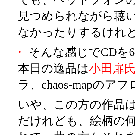
見つめられながら聴
なかったりするけれども
・
そんな感じでCDを
本日の逸品は
小田扉
ラ、
chaos-mapの
いや、この方の作品
だけれども、絵柄の