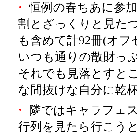
・
恒例の春ちあに参
割とざっくりと見た
も含めて計92冊(オフセ3
いつも通りの散財っ
それでも見落とすと
な間抜けな自分に乾杯＿
・
隣ではキャラフェ
行列を見たら行こう