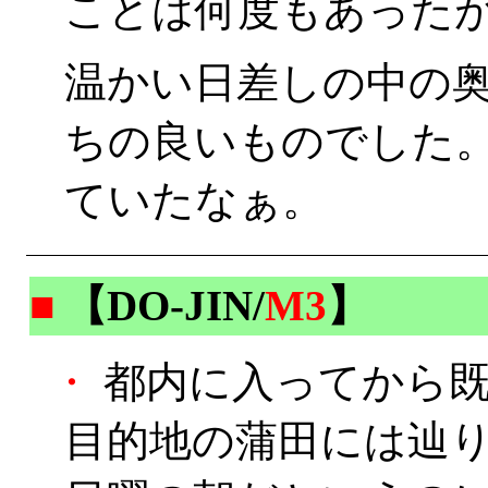
ことは何度もあったが
温かい日差しの中の
ちの良いものでした
ていたなぁ。
■
【DO-JIN/
M3
】
・
都内に入ってから既
目的地の蒲田には辿り