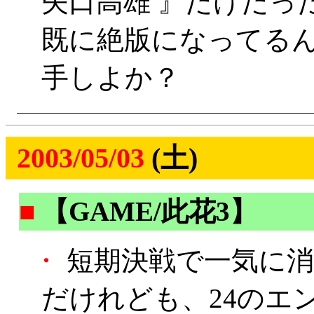
矢口高雄 』だけだっ
既に絶版になってる
手しよか？
2003/05/03
(土)
■
【GAME/此花3】
・
短期決戦で一気に消
だけれども、24のエ