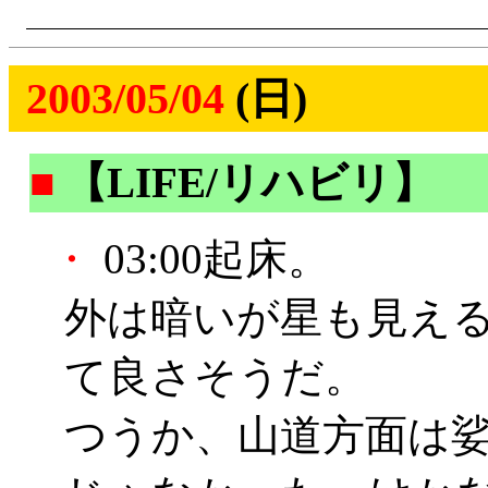
2003/05/04
(日)
■
【LIFE/リハビリ】
・
03:00起床。
外は暗いが星も見え
て良さそうだ。
つうか、山道方面は