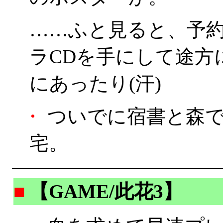
……ふと見ると、予
ラCDを手にして途方
にあったり(汗)
・
ついでに宿書と森で
宅。
■
【GAME/此花3】