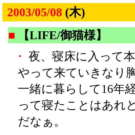
2003/05/08
(木)
■
【LIFE/御猫様】
・
夜、寝床に入って本
やって来ていきなり
一緒に暮らして16年
って寝たことはあれ
だなぁ。