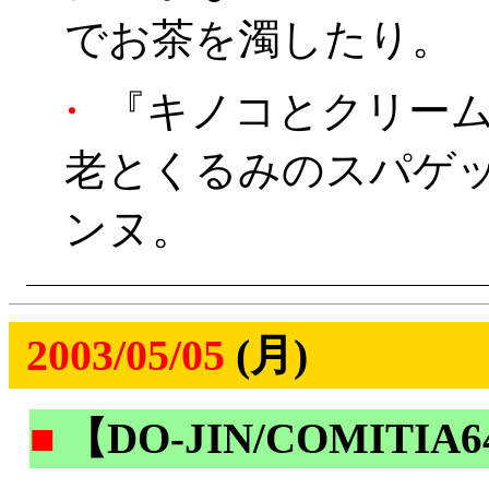
でお茶を濁したり。
・
『キノコとクリーム
老とくるみのスパゲ
ンヌ。
2003/05/05
(月)
■
【DO-JIN/COMITIA