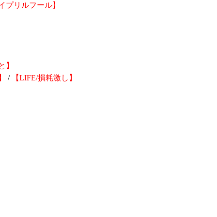
/エイプリルフール】
こと】
る】
/
【LIFE/損耗激し】