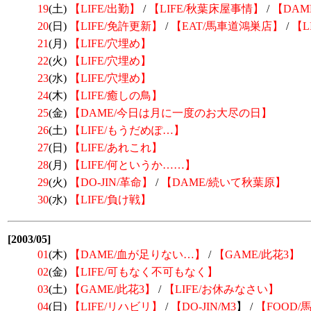
19
(土)
【LIFE/出勤】
/
【LIFE/秋葉床屋事情】
/
【DAM
20
(日)
【LIFE/免許更新】
/
【EAT/馬車道鴻巣店】
/
【L
21
(月)
【LIFE/穴埋め】
22
(火)
【LIFE/穴埋め】
23
(水)
【LIFE/穴埋め】
24
(木)
【LIFE/癒しの鳥】
25
(金)
【DAME/今日は月に一度のお大尽の日】
26
(土)
【LIFE/もうだめぽ…】
27
(日)
【LIFE/あれこれ】
28
(月)
【LIFE/何というか……】
29
(火)
【DO-JIN/革命】
/
【DAME/続いて秋葉原】
30
(水)
【LIFE/負け戦】
[2003/05]
01
(木)
【DAME/血が足りない…】
/
【GAME/此花3】
02
(金)
【LIFE/可もなく不可もなく】
03
(土)
【GAME/此花3】
/
【LIFE/お休みなさい】
04
(日)
【LIFE/リハビリ】
/
【DO-JIN/
M3
】 /
【FOOD/