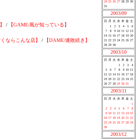
24
25
26
27
28
29
30
31
2003/09
日
月
火
水
木
金
土
俺】
/
【GAME/風が知っている】
1
2
3
4
5
6
7
8
9
10
11
12
13
14
15
16
17
18
19
20
に行くならこんな店】
/
【DAME/連敗続き】
21
22
23
24
25
26
27
28
29
30
2003/10
日
月
火
水
木
金
土
1
2
3
4
5
6
7
8
9
10
11
12
13
14
15
16
17
18
19
20
21
22
23
24
25
26
27
28
29
30
31
2003/11
日
月
火
水
木
金
土
1
2
3
4
5
6
7
8
9
10
11
12
13
14
15
16
17
18
19
20
21
22
23
24
25
26
27
28
29
30
2003/12