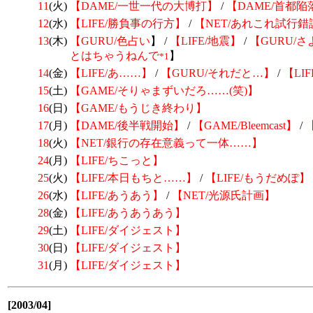
11
(火)
【DAME/一世一代の大博打】
/
【DAME/首都陥
12
(水)
【LIFE/勝負事の行方】
/
【NET/あれこれ試行錯
13
(木)
【GURU/
色占い
】 /
【LIFE/地震】
/
【GURU/さ
とはちゃうねんで
】
*1
14
(金)
【LIFE/あ……】
/
【GURU/それだと…】
/
【LI
15
(土)
【GAME/そりゃまずいだろ……(笑)】
16
(日)
【GAME/もうじき終わり】
17
(月)
【DAME/後半戦開始】
/
【GAME/Bleemcast】
/
18
(火)
【NET/銀行の存在意義って一体……】
24
(月)
【LIFE/ちこっと】
25
(火)
【LIFE/本日もちと……】
/
【LIFE/もうだめぽ】
26
(水)
【LIFE/あうあう】
/
【NET/光源氏計画】
28
(金)
【LIFE/あうあうあう】
29
(土)
【LIFE/ダイジェスト】
30
(日)
【LIFE/ダイジェスト】
31
(月)
【LIFE/ダイジェスト】
[2003/04]