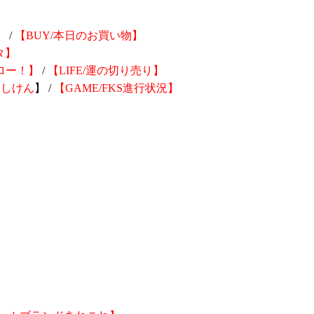
】 /
【BUY/本日のお買い物】
タ】
ロー！】
/
【LIFE/運の切り売り】
んしけん
】 /
【GAME/FKS進行状況】