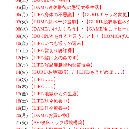
04
(土)
【DO-JIN/整理整頓】
05
(日)
【DAME/連休最後の愚迂太裸生活】
06
(月)
【LIFE/身体の不思議】
/
【GURU/
キャラ名変更
07
(火)
【HOME/新ページ追加】
/
【GURU/脱衣麻雀ネ
08
(水)
【DAME/いけふくろう】
/
【GAME/君こそヒー
09
(木)
【DO-JIN/本を作ると云うこと】
/
【COMIC/
げ
10
(金)
【LIFE/いつも通りの週末】
11
(土)
【LIFE/髪切り婆詐裸】
12
(日)
【LIFE/髪は女の命です】
13
(月)
【LIFE/淫腐屡厭挫灼熱闘技会】
14
(火)
【GURU/お地蔵様】
/
【LIFE/もうだめぽ……】
15
(水)
【LIFE/……】
16
(木)
【LIFE/……】
17
(金)
【LIFE/地獄からの生還】
18
(土)
【LIFE/只今療養中】
19
(日)
【LIFE/只今療養中】
20
(月)
【DAME/お買い物】
21
(火)
【AV/寝床トップ環境構築】