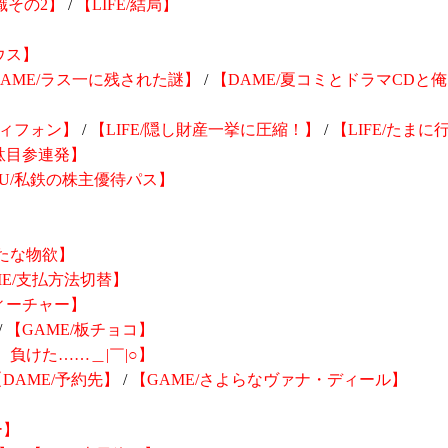
識その2】
/
【LIFE/結局】
】
ウス】
DAME/ラス一に残された謎】
/
【DAME/夏コミとドラマCDと
ティフォン】
/
【LIFE/隠し財産一挙に圧縮！】
/
【LIFE/たま
/駄目参連発】
RU/私鉄の株主優待パス】
新たな物欲】
ME/支払方法切替】
ィーチャー】
/
【GAME/板チョコ】
、負けた……＿|￣|○】
【DAME/予約先】
/
【GAME/さよらなヴァナ・ディール】
ー】