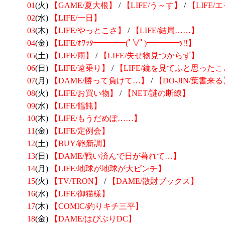
01
(火)
【GAME/夏大根】
/
【LIFE/う～す】
/
【LIFE
02
(水)
【LIFE/一日】
03
(木)
【LIFE/やっとこさ】
/
【LIFE/結局……】
04
(金)
【LIFE/ｵﾜｯﾀ━━━━(ﾟ∀ﾟ)━━━━ｯ!!】
05
(土)
【LIFE/雨】
/
【LIFE/失せ物見つからず】
06
(日)
【LIFE/遠乗り】
/
【LIFE/鏡を見てふと思った
07
(月)
【DAME/勝って負けて…】
/
【DO-JIN/葉書来
08
(火)
【LIFE/お買い物】
/
【NET/謎の断線】
09
(水)
【LIFE/饂飩】
10
(木)
【LIFE/もうだめぽ……】
11
(金)
【LIFE/定例会】
12
(土)
【BUY/鞄新調】
13
(日)
【DAME/戦い済んで日が暮れて…】
14
(月)
【LIFE/地球が地球が大ピンチ】
15
(火)
【TV/TRON】
/
【DAME/散財ブックス】
16
(水)
【LIFE/御猫様】
17
(木)
【COMIC/釣りキチ三平】
18
(金)
【DAME/はぴぶりDC】