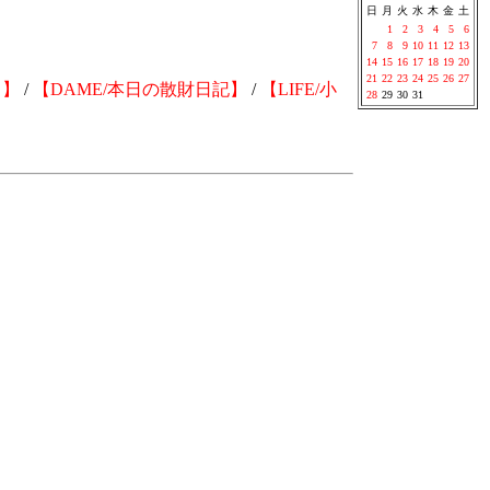
日
月
火
水
木
金
土
1
2
3
4
5
6
7
8
9
10
11
12
13
14
15
16
17
18
19
20
21
22
23
24
25
26
27
る】
/
【DAME/本日の散財日記】
/
【LIFE/小
28
29
30
31