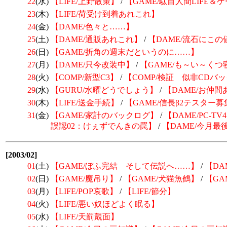
22
(水)
【LIFE/上野散策】
/
【GAME/駄目人間LIFE
23
(木)
【LIFE/荷受け到着あれこれ】
24
(金)
【DAME/色々と……】
25
(土)
【DAME/通販あれこれ】
/
【DAME/流石にこ
26
(日)
【GAME/折角の週末だというのに……】
27
(月)
【DAME/只今改装中】
/
【GAME/も～い～く
28
(火)
【COMP/新型C3】
/
【COMP/検証 似非CDバ
29
(水)
【GURU/水曜どうでしょう】
/
【DAME/お仲
30
(木)
【LIFE/送金手続】
/
【GAME/
信長β2テスター募
31
(金)
【GAME/家計のバックログ】
/
【DAME/PC-T
誤認02：けぇずでんきの罠】
/
【DAME/今月
[2003/02]
01
(土)
【GAME/ぼふ完結 そして伝説へ……】
/
【DA
02
(日)
【GAME/魔吊り】
/
【GAME/犬猫魚鶴】
/
【GA
03
(月)
【LIFE/POP哀歌】
/
【LIFE/節分】
04
(火)
【LIFE/悪い奴ほどよく眠る】
05
(水)
【LIFE/天罰覿面】