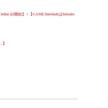
nline β2開始】
/
【GAME/InterludeはIntruder
…】