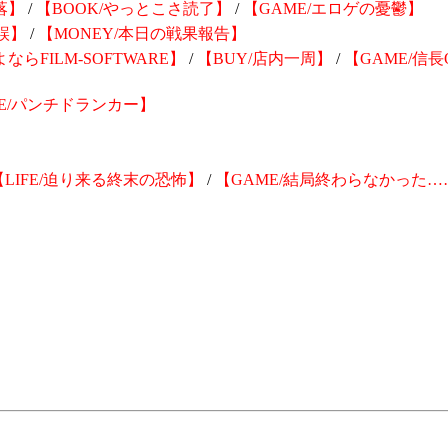
落】
/
【BOOK/やっとこさ読了】
/
【GAME/エロゲの憂鬱】
誤】
/
【MONEY/本日の戦果報告】
よならFILM-SOFTWARE】
/
【BUY/店内一周】
/
【GAME/信長O
FE/パンチドランカー】
【LIFE/迫り来る終末の恐怖】
/
【GAME/結局終わらなかった…