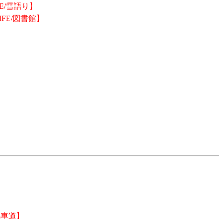
E/雪語り】
IFE/図書館】
馬車道】