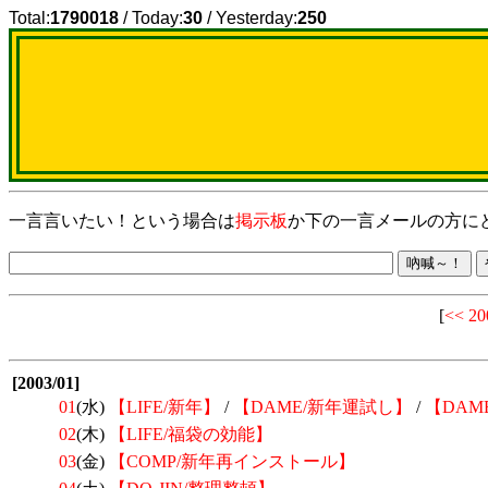
Total:
1790018
/ Today:
30
/ Yesterday:
250
一言言いたい！という場合は
掲示板
か下の一言メールの方に
[
<< 2
[2003/01]
01
(水)
【LIFE/新年】
/
【DAME/新年運試し】
/
【DAM
02
(木)
【LIFE/福袋の効能】
03
(金)
【COMP/新年再インストール】