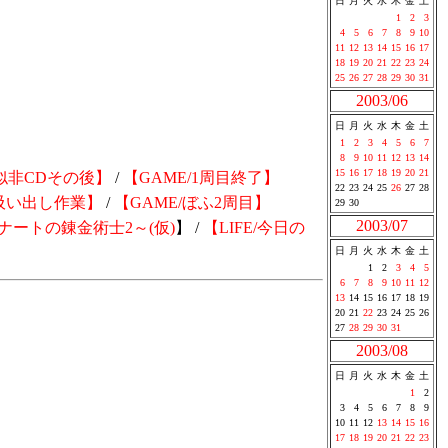
日
月
火
水
木
金
土
1
2
3
4
5
6
7
8
9
10
11
12
13
14
15
16
17
18
19
20
21
22
23
24
25
26
27
28
29
30
31
2003/06
日
月
火
水
木
金
土
1
2
3
4
5
6
7
8
9
10
11
12
13
14
15
16
17
18
19
20
21
/似非CDその後】
/
【GAME/1周目終了】
22
23
24
25
26
27
28
/吸い出し作業】
/
【GAME/ぼふ2周目】
29
30
2003/07
ナートの錬金術士2～(仮)
】 /
【LIFE/今日の
日
月
火
水
木
金
土
1
2
3
4
5
6
7
8
9
10
11
12
13
14
15
16
17
18
19
20
21
22
23
24
25
26
27
28
29
30
31
2003/08
日
月
火
水
木
金
土
1
2
3
4
5
6
7
8
9
10
11
12
13
14
15
16
17
18
19
20
21
22
23