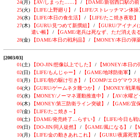
24
(月)
【AV/しまった……】
/
【DAME/新宿西口駅の前
25
(火)
【LIFE/上野廻り】
/
【LIFE/ストレッチマン体操
26
(水)
【LIFE/本日の食生活】
/
【LIFE/たこ焼き夜歌】
27
(木)
【GURU/見つめて新撰組】
/
【GURU/アイナメ
遣い帳】
/
【GAME/老兵は死なず、ただ消え去
28
(金)
【DAME/本日の戦利品】
/
【MONEY/本日の弾
[2003/03]
01
(土)
【DO-JIN/想像以上でした】
/
【MONEY/本日
02
(日)
【LIFE/もんじゃー】
/
【GAME/
地球防衛軍
】 /
03
(月)
【LIFE/朝の駆け引き】
/
【COMP/エロゲマウス
04
(火)
【GURU/ゲームネタ幾つか】
/
【MONEY/戦果
05
(水)
【MONEY/ノーマネ運動推進中】
/
【AV/水曜
06
(木)
【MONEY/第三防衛ライン突破】
/
【GAME/宜
07
(金)
【LIFE/たこ焼き～】
08
(土)
【DAME/発売終了…らすい】
/
【LIFE/今日も
09
(日)
【DO-JIN/同人徒然】
/
【GAME/風になる】
/
【
10
(月)
【LIFE/金の動きあれこれ】
/
【GURU/夜露死苦