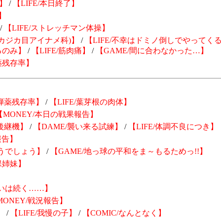
】
/
【LIFE/本日終了】
】
/
【LIFE/ストレッチマン体操】
(カジカ目アイナメ科)】
/
【LIFE/不幸はドミノ倒しでやってく
るのみ】
/
【LIFE/筋肉痛】
/
【GAME/間に合わなかった…】
薬残存率】
の弾薬残存率】
/
【LIFE/葉芽根の肉体】
【MONEY/本日の戦果報告】
後継機】
/
【DAME/襲い来る試練】
/
【LIFE/体調不良につき】
報告】
どうでしょう】
/
【GAME/地っ球の平和をま～もるためっ!!】
保姉妹】
戦いは続く……】
MONEY/戦況報告】
】
/
【LIFE/我慢の子】
/
【COMIC/なんとなく】