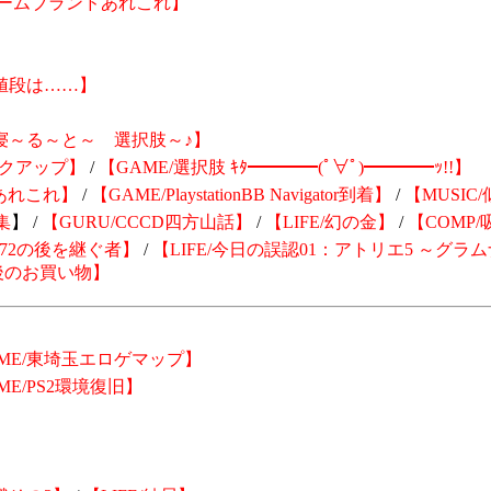
＆ゲームブランドあれこれ】
の値段は……】
つ寝～る～と～ 選択肢～♪】
ックアップ】
/
【GAME/選択肢 ｷﾀ━━━━(ﾟ∀ﾟ)━━━━ｯ!!】
間あれこれ】
/
【GAME/PlaystationBB Navigator到着】
/
【MUSIC
集
】 /
【GURU/CCCD四方山話】
/
【LIFE/幻の金】
/
【COMP
V472の後を継ぐ者】
/
【LIFE/今日の誤認01：
アトリエ5 ～グラム
最後のお買い物】
ME/東埼玉エロゲマップ】
ME/PS2環境復旧】