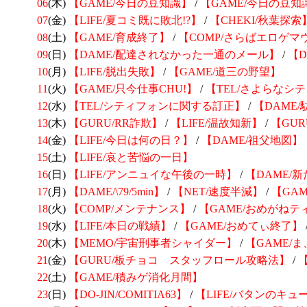
06
(木)
【GAME/今日の豆知識】
/
【GAME/今日の豆知
07
(金)
【LIFE/夏コミ既に敗北!?】
/
【CHEKI/秋葉探索
08
(土)
【GAME/育成終了】
/
【COMP/さらばエロゲマ
09
(日)
【DAME/配達されなかった一通のメール】
/
【
10
(月)
【LIFE/脱出失敗】
/
【GAME/道三の野望】
11
(火)
【GAME/只今仕事CHU!】
/
【TEL/さよらなシ
12
(水)
【TEL/シティフォンに関する訂正】
/
【DAME
13
(木)
【GURU/RR詐欺】
/
【LIFE/温故知新】
/
【GU
14
(金)
【LIFE/今日は何の日？】
/
【DAME/祖父地図】
15
(土)
【LIFE/哀と苦悩の一日】
16
(日)
【LIFE/アンニュイな午後の一時】
/
【DAME/
17
(月)
【DAME/\79/5min】
/
【NET/速度半減】
/
【GA
18
(火)
【COMP/メンテナンス】
/
【GAME/おめがねテ
19
(水)
【LIFE/本日の戦績】
/
【GAME/おめてぃ終了】
20
(木)
【MEMO/宇宙刑事者シャイダー】
/
【GAME/ま
21
(金)
【GURU/板チョコ スタッフロール攻略法】
/
22
(土)
【GAME/積みゲ消化月間】
23
(日)
【DO-JIN/COMITIA63】
/
【LIFE/バタンのキュ