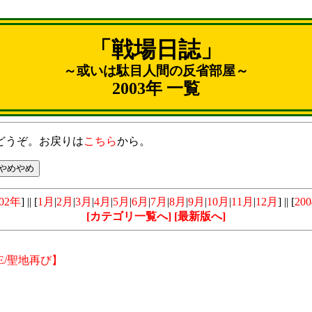
「戦場日誌」
～或いは駄目人間の反省部屋～
2003年 一覧
どうぞ。お戻りは
こちら
から。
002年
] || [
1月
|
2月
|
3月
|
4月
|
5月
|
6月
|
7月
|
8月
|
9月
|
10月
|
11月
|
12月
] || [
20
[カテゴリ一覧へ]
[最新版へ]
E/聖地再び】