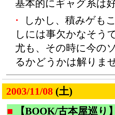
基本的にギャグ系は好き
・
しかし、積みゲもこ
しには事欠かなそうで
尤も、その時に今の
るかどうかは解りま
2003/11/08
(土)
■
【BOOK/古本屋巡り