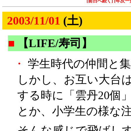
[前日へ続く]
[年次一
2003/11/01
(土)
■
【LIFE/寿司】
・
学生時代の仲間と集
しかし、お互い大台
する時に「雲丹20個
とか、小学生の様な
そんな感じで飛ばし