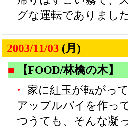
グな運転でありましたよ
2003/11/03
(月)
■
【FOOD/林檎の木】
・
家に紅玉が転がって
アップルパイを作っ
つうても、そんな凝