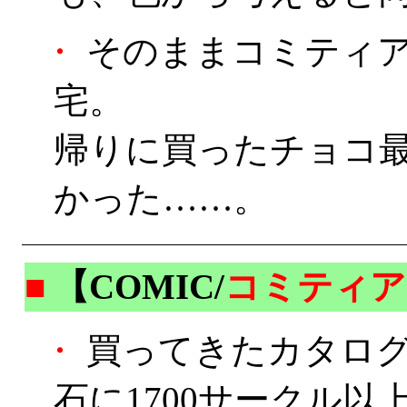
・
そのままコミティ
宅。
帰りに買ったチョコ
かった……。
■
【COMIC/
コミティア
・
買ってきたカタログ
石に1700サークル