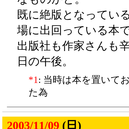
既に絶版となってい
場に出回っている本
出版社も作家さんも
日の午後。
*1
: 当時は本を置い
た為
2003/11/09
(日)