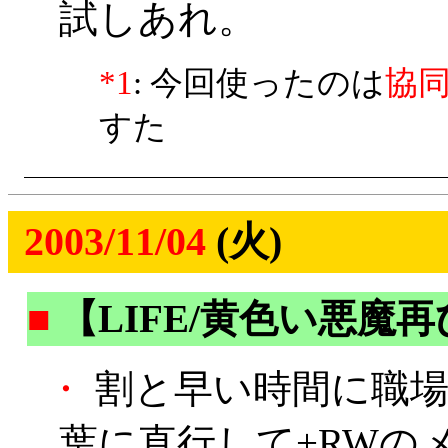
試しあれ。
*1
: 今回使ったのは
協
すた
2003/11/04
(火)
■
【LIFE/黄色い悪魔
・
割と早い時間に職場
葉に直行して+RWの