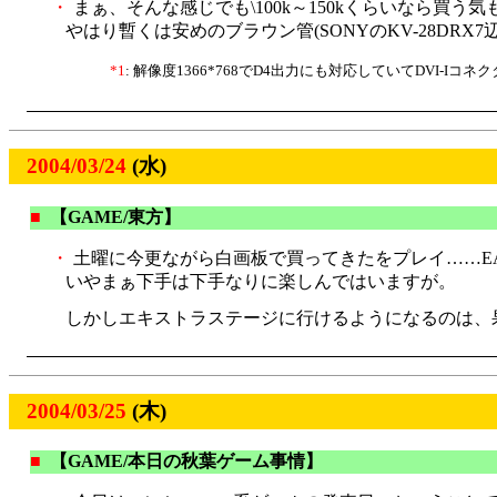
・
まぁ、そんな感じでも\100k～150kくらいなら買う
やはり暫くは安めのブラウン管(SONYのKV-28D
*1
: 解像度1366*768でD4出力にも対応していてDVI-I
2004/03/24
(水)
■
【GAME/東方】
・
土曜に今更ながら白画板で買ってきたをプレイ……EA
いやまぁ下手は下手なりに楽しんではいますが。
しかしエキストラステージに行けるようになるのは、
2004/03/25
(木)
■
【GAME/本日の秋葉ゲーム事情】