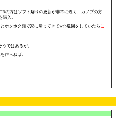
ただGTRの方はソフト廻りの更新が非常に遅く、カノプの方
を購入。
……とホクホク顔で家に帰ってきてweb巡回をしていたら
こ
そうではあるが。
境を作らねば。