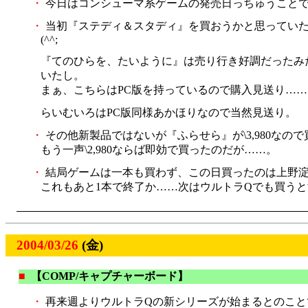
・
今日はコンシューマ系ゲームの発売日っちゅうこと
・
当初『ステディ＆スタディ』を買おうかと思っていた
(^^;
『てのひらを、たいように』は売り行き好調だったみた
いたし。
まぁ、こちらはPC版を持っているので購入見送り…
らいむいろはPC版同様あかほりなので当然見送り。
・
その他新製品ではないが『ふらせら』が\3,980な
もう一声\2,980ならば即効で買ったのだが……。
・
結局ゲームは一本も買わず、この日買ったのは上野淀
これもあと1本で終了か……次はウルトラQでも買うと
2004/03/26
(金)
■
【COMP/キャプチャーボード】
・
再来週よりウルトラQの新シリーズが始まるとのこと