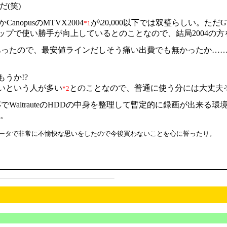
(笑)
anopusのMTVX2004
が\20,000以下では双璧らしい。
*1
プで使い勝手が向上しているとのことなので、結局2004の方
000程あったので、最安値ラインだしそう痛い出費でも無かったか
うか!?
いという人が多い
とのことなので、普通に使う分には大丈夫
*2
altrauteのHDDの中身を整理して暫定的に録画が出来る環
…。
はルータで非常に不愉快な思いをしたので今後買わないことを心に誓ったり。