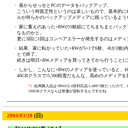
・
昼からせっせとPCのデータをバックアップ。
こういう時貧乏性というのは哀しいもので、基本的にP
ルが何らかのバックアップメディアに残っているような
・
家に蓄えのあった+RWの5枚組にてちまちまとバック
なものかと。
更に3回に1回はコンペアエラーが発生するのはメデ
・
結果、家に転がっていた+RWが5+1で6枚、-Rが2
とで終了。
続きは明日+RWメディアを買ってきてから行うことに
・
しかし、こんなに+RWのメディアを使っていると、
40GBクラスで\5,500程度だもんな、高めのメディ
*1
: 結局購入品は+RWの2.4倍対応品\1,489/5枚だった
160GBクラスならば単価が逆転するんですがね
2004/03/28
(日)