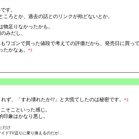
いです。
ところとか、過去の話とのリンクが殆どないとか。
は物足りなかったかも。
回のみだし、
もワゴンで買った値段で考えての評価だから、発売日に買って
ったかなぁ。
*1
示されず、「すわ壊れたか!?」と大慌てしたのは秘密です。
*2
そこそこといった感じ。
的印象はかなり悪し。
いただけ
ワイドTV辺りに乗り換えるのだが…