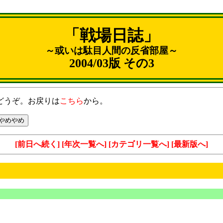
「戦場日誌」
～或いは駄目人間の反省部屋～
2004/03版 その3
どうぞ。お戻りは
こちら
から。
[前日へ続く]
[年次一覧へ]
[カテゴリ一覧へ]
[最新版へ]