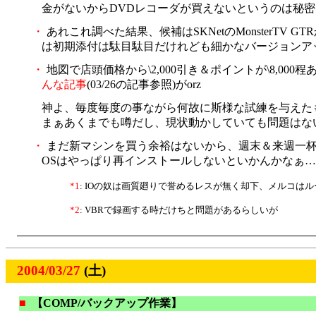
金がないからDVDレコーダが買えないというのは秘密だ
・
あれこれ調べた結果、候補はSKNetのMonsterTV GTRかC
は初期添付は駄目駄目だけれども細かなバージョンアッ
・
地図で店頭価格から\2,000引き＆ポイントが\8,
んな記事
(03/26の記事参照)がorz
神よ、毎度毎度の事ながら何故に斯様な試練を与えたも
まぁあくまでも噂だし、現状動かしていても問題はな
・
まだ新マシンを買う余裕はないから、週末＆来週一杯でW
OSはやっぱり再インストールしないといかんかなぁ
*1
: IOの奴は画質廻りで誉めるレスが無く却下、メルコ
*2
: VBRで録画する時だけちと問題があるらしいが
2004/03/27
(土)
■
【COMP/バックアップ作業】