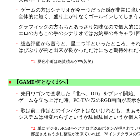
・
ゲームの方はシナリオが今一つだった感が非常に強
全体的に短く、盛り上がりなくゴールインしてしまう
グラフィックの方もちとあっさり気味なので個人的に
エロの方もこの手のシナリオではお約束の各キャラ1
・
総合評価から言うと、星二つ半といったところ。それ
はぴぶりが割と出来が良かっただけにちと期待外れだ
*1
: 夏色小町は絶賛積みゲ中(苦笑)
■
【GAME/何となく北へ】
・
先日ワゴンで査収した『北へ。DD』をプレイ開始。
ゲームを立ち上げた時、PC-TV472のRGB画面が表
・
歌は前二作ほどのインパクトはないけれども、まぁ
システムは相変わらずというか駄目駄目というか個人
*2
: 単にデジタルRGB<-->アナログRGBボタンが押されて
部屋さえもう少し整理が出来ていれば、28インチクラスの