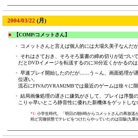
2004/03/22
(月)
■
【COMP/コメットさん】
・
コメットさんと言えば個人的には大場久美子なんだ
・
それはさておき、そろそろ葉書の締め切りが近づいている
だとDVDイメージを転送するのに30分近くかかるの
・
早速プレイ開始したのだが……う～ん、画面処理が遅い
位遅い。
流石にFIVAのVRAM2MBでは最近のゲームは徐々
・
結局画像処理の遅さに嫌気がさして、プレイは序盤の
こりゃ早いところ静音性に優れた新機体をゲットしな
*1
: 小学生時代、「明日の朝6時からコメットさんの再放
殆ど完徹状態でテレビをつけたらやっていたのは旧版(九重佑