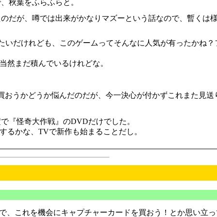
で、秋葉をふらふらと。
のだが、噂では出来がかなりマズーという話なので、暫くは
いだけれども、このゲームってそんなに人気が有ったかね？ファ
…当然まだ積んでいるけれどな。
ので買おうかどうか悩んだのだが、今一決心が付かずこれまた見送
で『怪奇大作戦』のDVDだけでした。
するかな、TVで新作も始まることだし。
で、これを機会にキャプチャーカードを買おう！とか思い立っ