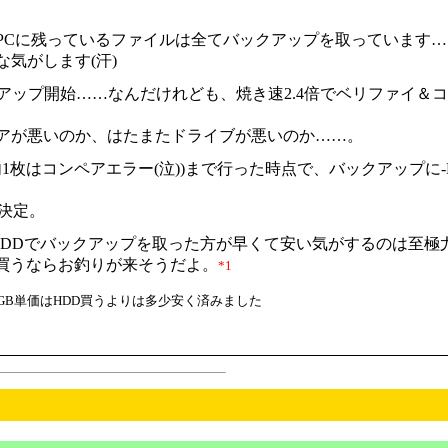
Cに残っているファイルは全てバックアップを取っています……多
気がします(汗)
アップ開始……なんだけれども、焼き速2.4倍でベリファイ＆
ィアが悪いのか、はたまたドライブが悪いのか……。
枚(内1枚はコンペアエラー(泣))まで行った時点で、バックアッ
決定。
HDDでバックアップを取った方が早くて安い気がするのは至極
アを買うならお釣りが来そうだよ。
*1
ので、GB単価はHDD買うよりは多少安く済みました