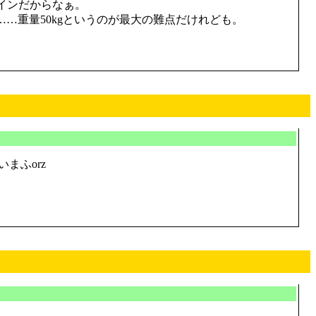
ラインだからなぁ。
……重量50kgというのが最大の難点だけれども。
まふorz