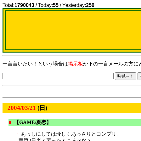
Total:
1790043
/ Today:
55
/ Yesterday:
250
一言言いたい！という場合は
掲示板
か下の一言メールの方に
2004/03/21
(日)
■
【GAME/夏恋】
・
あっしにしては珍しくあっさりとコンプリ。
実質2日半と要ったところかな？