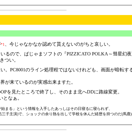
が
、今じゃなかなか認めて貰えないのがちと哀しい。
*1
ので、ぱじゃまソフトの『PIZZICATO POLKA～彗星幻
はきつい。
。PC8001のライン処理程ではないけれども、画面が暗転する
に限界が来ているのが実感出来ますた。
OPを見たところで終了し、そのまま北へDDに路線変更。
いとなぁ。
送が始まる」という情報を入手したあっしはその日寝るに寝られず、
三子主演)で、ショックの余り熱を出して学校を休んだ経歴を持つのだ(馬鹿)