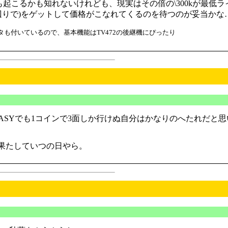
気も起こるかも知れないけれども、現実はその倍の\300kが最低
RX7辺りで)をゲットして価格がこなれてくるのを待つのが妥当かな
コネクタも付いているので、基本機能はTV472の後継機にぴったり
SYでも1コインで3面しか行けぬ自分はかなりのへたれだと思い
果たしていつの日やら。