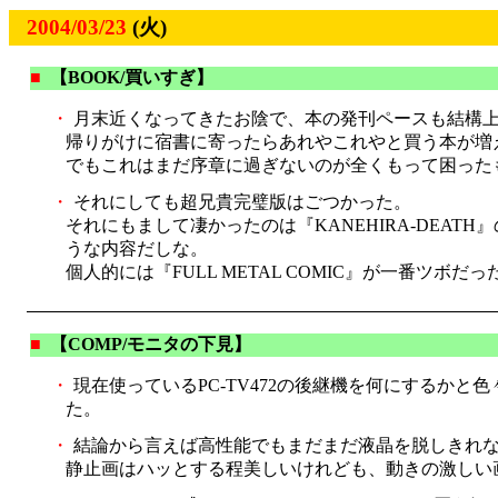
2004/03/23
(火)
■
【BOOK/買いすぎ】
・
月末近くなってきたお陰で、本の発刊ペースも結構
帰りがけに宿書に寄ったらあれやこれやと買う本が増
でもこれはまだ序章に過ぎないのが全くもって困った
・
それにしても超兄貴完璧版はごつかった。
それにもまして凄かったのは『KANEHIRA-DE
うな内容だしな。
個人的には『FULL METAL COMIC』が一番ツボだっ
■
【COMP/モニタの下見】
・
現在使っているPC-TV472の後継機を何にするかと色
た。
・
結論から言えば高性能でもまだまだ液晶を脱しきれ
静止画はハッとする程美しいけれども、動きの激しい