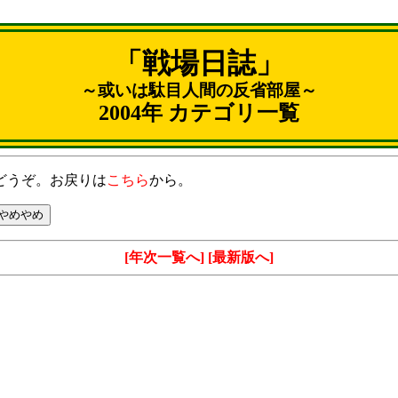
「戦場日誌」
～或いは駄目人間の反省部屋～
2004年 カテゴリ一覧
どうぞ。お戻りは
こちら
から。
[年次一覧へ]
[最新版へ]