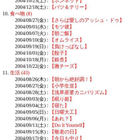
2004/10/23(土) :
【ボンネット】
2004/12/18(土) :
【バツ＆テリー】
10.
食べ物 (8)
2004/08/27(金) :
【さらば愛しのアッシュ・ドゥ】
2004/09/01(水) :
【モツ彼】
2004/09/07(火) :
【朝ご飯】
2004/09/10(金) :
【オムライス】
2004/09/19(日) :
【負けっぱなし】
2004/10/01(金) :
【餃子】
2004/10/18(月) :
【銀杏】
2004/10/22(金) :
【黴チーズ】
11.
生活 (43)
2004/08/26(木) :
【朝から絶好調！】
2004/08/27(金) :
【小学生並】
2004/08/28(土) :
【浅草産婆カニバリズム】
2004/09/03(金) :
【眠り姫】
2004/09/04(土) :
【寝た】
2004/09/05(日) :
【日曜大工】
2004/09/06(月) :
【あれ？】
2004/09/11(土) :
【Do It Yourself】
2004/09/15(水) :
【敬老の日】
2004/09/17(金) :
【今日も中止】