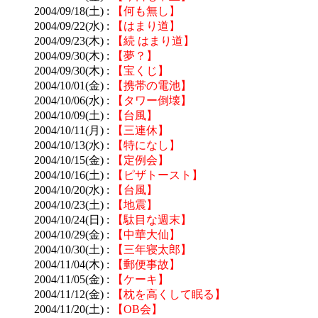
2004/09/18(土) :
【何も無し】
2004/09/22(水) :
【はまり道】
2004/09/23(木) :
【続 はまり道】
2004/09/30(木) :
【夢？】
2004/09/30(木) :
【宝くじ】
2004/10/01(金) :
【携帯の電池】
2004/10/06(水) :
【タワー倒壊】
2004/10/09(土) :
【台風】
2004/10/11(月) :
【三連休】
2004/10/13(水) :
【特になし】
2004/10/15(金) :
【定例会】
2004/10/16(土) :
【ピザトースト】
2004/10/20(水) :
【台風】
2004/10/23(土) :
【地震】
2004/10/24(日) :
【駄目な週末】
2004/10/29(金) :
【中華大仙】
2004/10/30(土) :
【三年寝太郎】
2004/11/04(木) :
【郵便事故】
2004/11/05(金) :
【ケーキ】
2004/11/12(金) :
【枕を高くして眠る】
2004/11/20(土) :
【OB会】