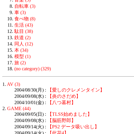
自転車 (3)
車 (3)
食べ物 (8)
生活 (43)
駄目 (38)
鉄道 (2)
同人 (12)
本 (34)
模型 (1)
旅 (2)
(no category) (329)
1.
AV (3)
2004/08/30(月) :
【愛しのクレメンタイン】
2004/09/08(水) :
【炎のさだめ】
2004/10/01(金) :
【八つ墓村】
2.
GAME (44)
2004/09/05(日) :
【TLSS始めました】
2004/09/08(水) :
【脳筋野郎】
2004/09/14(火) :
【PS2 データ吸い出し】
2004/09/14(火) :
【此花4】