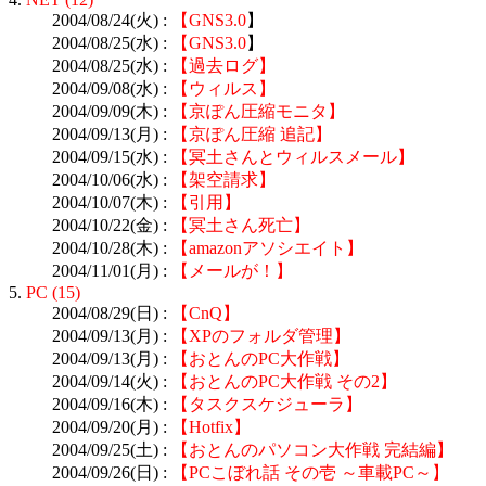
2004/08/24(火) :
【
GNS3.0
】
2004/08/25(水) :
【
GNS3.0
】
2004/08/25(水) :
【過去ログ】
2004/09/08(水) :
【ウィルス】
2004/09/09(木) :
【京ぽん圧縮モニタ】
2004/09/13(月) :
【京ぽん圧縮 追記】
2004/09/15(水) :
【冥土さんとウィルスメール】
2004/10/06(水) :
【架空請求】
2004/10/07(木) :
【引用】
2004/10/22(金) :
【冥土さん死亡】
2004/10/28(木) :
【amazonアソシエイト】
2004/11/01(月) :
【メールが！】
5.
PC (15)
2004/08/29(日) :
【CnQ】
2004/09/13(月) :
【XPのフォルダ管理】
2004/09/13(月) :
【おとんのPC大作戦】
2004/09/14(火) :
【おとんのPC大作戦 その2】
2004/09/16(木) :
【タスクスケジューラ】
2004/09/20(月) :
【Hotfix】
2004/09/25(土) :
【おとんのパソコン大作戦 完結編】
2004/09/26(日) :
【PCこぼれ話 その壱 ～車載PC～】