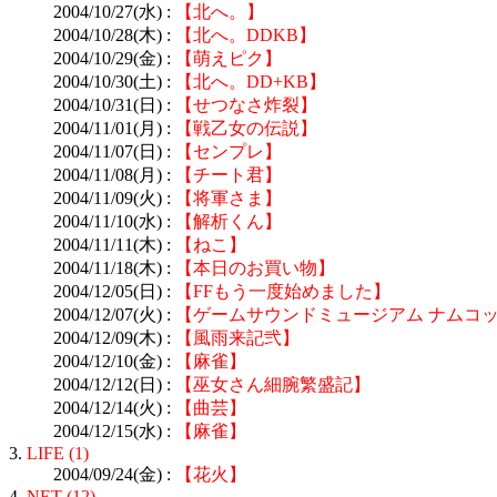
2004/10/27(水) :
【北へ。】
2004/10/28(木) :
【北へ。DDKB】
2004/10/29(金) :
【萌えピク】
2004/10/30(土) :
【北へ。DD+KB】
2004/10/31(日) :
【せつなさ炸裂】
2004/11/01(月) :
【戦乙女の伝説】
2004/11/07(日) :
【センプレ】
2004/11/08(月) :
【チート君】
2004/11/09(火) :
【将軍さま】
2004/11/10(水) :
【解析くん】
2004/11/11(木) :
【ねこ】
2004/11/18(木) :
【本日のお買い物】
2004/12/05(日) :
【FFもう一度始めました】
2004/12/07(火) :
【ゲームサウンドミュージアム ナムコ
2004/12/09(木) :
【風雨来記弐】
2004/12/10(金) :
【麻雀】
2004/12/12(日) :
【巫女さん細腕繁盛記】
2004/12/14(火) :
【曲芸】
2004/12/15(水) :
【麻雀】
3.
LIFE (1)
2004/09/24(金) :
【花火】
4.
NET (12)