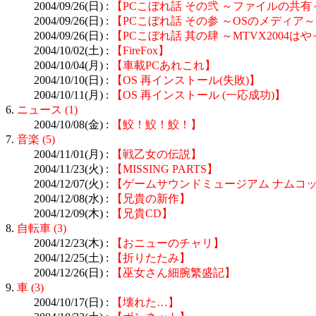
2004/09/26(日) :
【PCこぼれ話 その弐 ～ファイルの共有
2004/09/26(日) :
【PCこぼれ話 その参 ～OSのメディア～
2004/09/26(日) :
【PCこぼれ話 其の肆 ～MTVX2004
2004/10/02(土) :
【FireFox】
2004/10/04(月) :
【車載PCあれこれ】
2004/10/10(日) :
【OS 再インストール(失敗)】
2004/10/11(月) :
【OS 再インストール (一応成功)】
6.
ニュース (1)
2004/10/08(金) :
【鮫！鮫！鮫！】
7.
音楽 (5)
2004/11/01(月) :
【戦乙女の伝説】
2004/11/23(火) :
【MISSING PARTS】
2004/12/07(火) :
【ゲームサウンドミュージアム ナムコ
2004/12/08(水) :
【兄貴の新作】
2004/12/09(木) :
【兄貴CD】
8.
自転車 (3)
2004/12/23(木) :
【おニューのチャリ】
2004/12/25(土) :
【折りたたみ】
2004/12/26(日) :
【巫女さん細腕繁盛記】
9.
車 (3)
2004/10/17(日) :
【壊れた…】