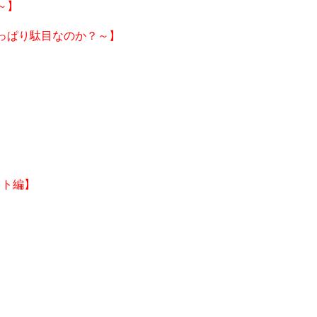
～】
はやっぱり駄目なのか？～】
ット編】