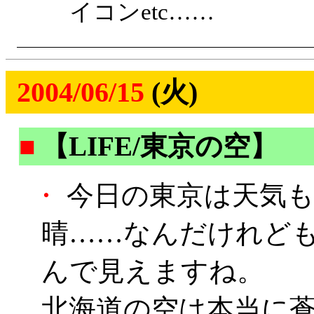
イコンetc……
2004/06/15
(火)
■
【LIFE/東京の空】
・
今日の東京は天気も
晴……なんだけれど
んで見えますね。
北海道の空は本当に