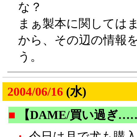
な？
まぁ製本に関しては
から、その辺の情報
う。
2004/06/16
(水)
■
【DAME/買い過ぎ…
・
今日は月で尤も購入