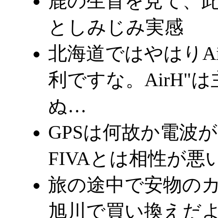
鹿の生首を見て、
としみじみ実感
北海道ではやはりAi
利ですな。AirH"
ぬ…
GPSは何故か電波
FIVAとは相性が悪い
旅の途中で安物の
旭川で買い換えだよo