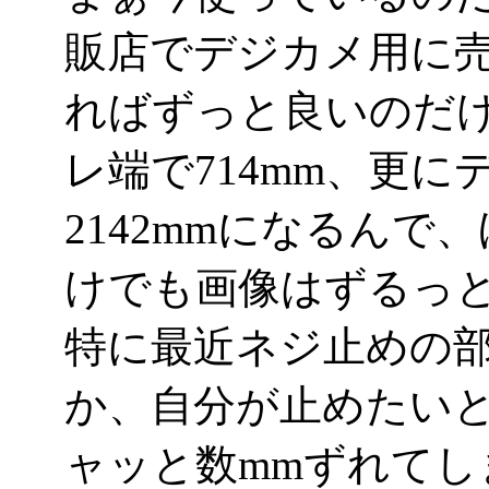
販店でデジカメ用に売
ればずっと良いのだけれ
レ端で714mm、更
2142mmになるんで
けでも画像はずるっ
特に最近ネジ止めの
か、自分が止めたい
ャッと数mmずれて