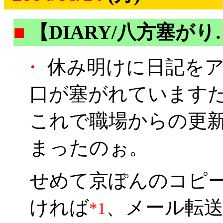
■
【DIARY/八方塞が
・
休み明けに日記をア
口が塞がれていますたo
これで職場からの更
まったのぉ。
せめて京ぽんのコピ
ければ
、メール転
*1