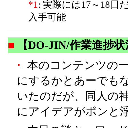
*1
: 実際には17～1
入手可能
■
【DO-JIN/作業進捗
・
本のコンテンツの一
にするかとあーでも
いたのだが、同人の
にアイデアがポンと