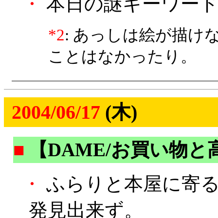
・
本日の謎キーワード
*2
: あっしは絵が描
ことはなかったり。
2004/06/17
(木)
■
【DAME/お買い物と
・
ふらりと本屋に寄る
発見出来ず。