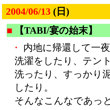
2004/06/13
(日)
■
【TABI/宴の始末】
・
内地に帰還して一夜
洗濯をしたり、テン
洗ったり、すっかり
したり。
そんなこんなであっ