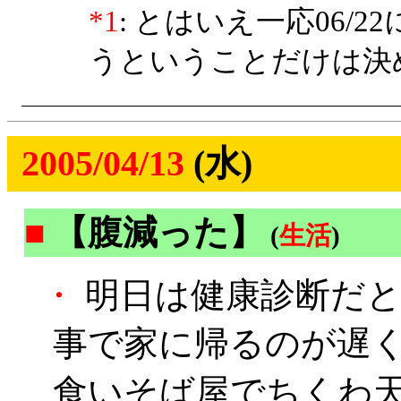
*1
: とはいえ一応06/
うということだけは決
2005/04/13
(水)
■
【腹減った】
(
生活
)
・
明日は健康診断だと
事で家に帰るのが遅
食いそば屋でちくわ