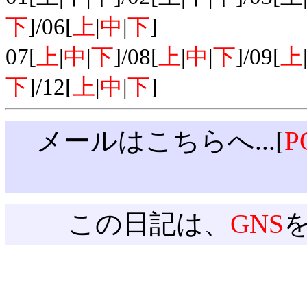
下
]/06[
上
|
中
|
下
]
07[
上
|
中
|
下
]/08[
上
|
中
|
下
]/09[
上
下
]/12[
上
|
中
|
下
]
メールはこちらへ...[
P
この日記は、
GNS