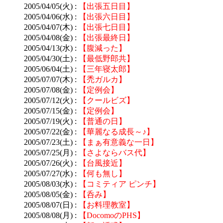
2005/04/05(火) :
【出張五日目】
2005/04/06(水) :
【出張六日目】
2005/04/07(木) :
【出張七日目】
2005/04/08(金) :
【出張最終日】
2005/04/13(水) :
【腹減った】
2005/04/30(土) :
【最低野郎共】
2005/06/04(土) :
【三年寝太郎】
2005/07/07(木) :
【禿ガルカ】
2005/07/08(金) :
【定例会】
2005/07/12(火) :
【クールビズ】
2005/07/15(金) :
【定例会】
2005/07/19(火) :
【普通の日】
2005/07/22(金) :
【華麗なる成長～♪】
2005/07/23(土) :
【まぁ有意義な一日】
2005/07/25(月) :
【さよならバス代】
2005/07/26(火) :
【台風接近】
2005/07/27(水) :
【何も無し】
2005/08/03(水) :
【コミティア ピンチ】
2005/08/05(金) :
【呑み】
2005/08/07(日) :
【お料理教室】
2005/08/08(月) :
【DocomoのPHS】