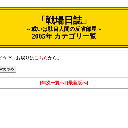
「戦場日誌」
～或いは駄目人間の反省部屋～
2005年 カテゴリ一覧
どうぞ。お戻りは
こちら
から。
[年次一覧へ]
[最新版へ]