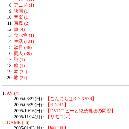
アニメ (1)
映画 (1)
音楽 (1)
写真 (2)
車 (4)
食べ物 (1)
生活 (121)
駄目 (48)
同人 (39)
謎 (1)
箱 (1)
本 (32)
旅 (27)
1.
AV (4)
2005/03/27(日) :
【こんにちはRD-XS36】
2005/05/29(日) :
【RD-H1】
2005/10/16(日) :
【DVDコピーと継続視聴の問題】
2005/11/14(月) :
【リモコン】
2.
GAME (26)
2005/01/03(月) :
【寝正月】