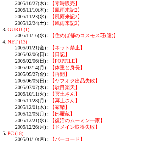
2005/10/27(木) :
【零時販売】
2005/11/10(木) :
【風雨来記2】
2005/11/23(水) :
【風雨来記2】
2005/12/24(土) :
【風雨来記2】
3.
GURU (1)
2005/11/16(水) :
【住めば都のコスモス荘(違)】
4.
NET (13)
2005/01/21(金) :
【ネット禁止】
2005/02/06(日) :
【日記】
2005/02/06(日) :
【POPFILE】
2005/02/14(月) :
【体重と身長】
2005/05/27(金) :
【再開】
2005/06/05(日) :
【ヤフオク出品失敗】
2005/07/07(木) :
【駄目楽天】
2005/10/11(火) :
【冥土さん】
2005/11/28(月) :
【冥土さん】
2005/12/01(木) :
【家鯖】
2005/12/05(月) :
【部羅蔵】
2005/12/21(水) :
【復活のムーミン一家】
2005/12/26(月) :
【ドメイン取得失敗】
5.
PC (18)
2005/01/10(月) :
【バーコード】