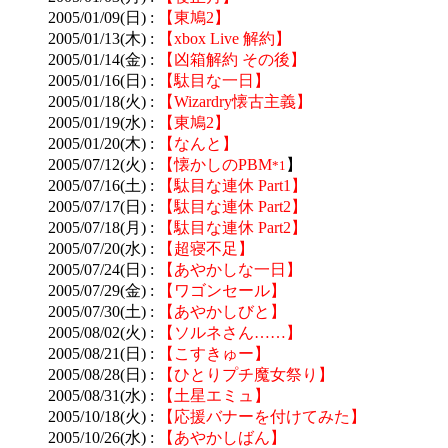
2005/01/09(日) :
【東鳩2】
2005/01/13(木) :
【xbox Live 解約】
2005/01/14(金) :
【凶箱解約 その後】
2005/01/16(日) :
【駄目な一日】
2005/01/18(火) :
【Wizardry懐古主義】
2005/01/19(水) :
【東鳩2】
2005/01/20(木) :
【なんと】
2005/07/12(火) :
【懐かしのPBM
】
*1
2005/07/16(土) :
【駄目な連休 Part1】
2005/07/17(日) :
【駄目な連休 Part2】
2005/07/18(月) :
【駄目な連休 Part2】
2005/07/20(水) :
【超寝不足】
2005/07/24(日) :
【あやかしな一日】
2005/07/29(金) :
【ワゴンセール】
2005/07/30(土) :
【あやかしびと】
2005/08/02(火) :
【ソルネさん……】
2005/08/21(日) :
【こすきゅー】
2005/08/28(日) :
【ひとりプチ魔女祭り】
2005/08/31(水) :
【土星エミュ】
2005/10/18(火) :
【応援バナーを付けてみた】
2005/10/26(水) :
【あやかしばん】