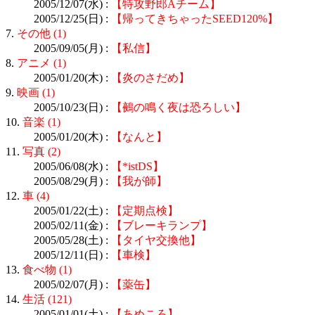
2005/12/07(水) :
【特攻野郎Aチーム】
2005/12/25(日) :
【帰ってきちゃったSEED120%】
7.
その他 (1)
2005/09/05(月) :
【私信】
8.
アニメ (1)
2005/01/20(木) :
【炎のさだめ】
9.
映画 (1)
2005/10/23(日) :
【鵺の鳴く夜は恐ろしい】
10.
音楽 (1)
2005/01/20(木) :
【なんと】
11.
写真 (2)
2005/06/08(水) :
【*istDS】
2005/08/29(月) :
【我が師】
12.
車 (4)
2005/01/22(土) :
【定期点検】
2005/02/11(金) :
【ブレーキランプ】
2005/05/28(土) :
【タイヤ交換他】
2005/12/11(日) :
【車検】
13.
食べ物 (1)
2005/02/07(月) :
【薬缶】
14.
生活 (121)
2005/01/01(土) :
【あめころ】