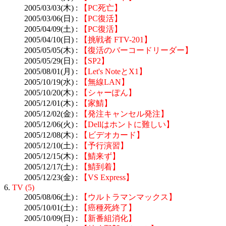
2005/03/03(木) :
【PC死亡】
2005/03/06(日) :
【PC復活】
2005/04/09(土) :
【PC復活】
2005/04/10(日) :
【挑戦者 FTV-201】
2005/05/05(木) :
【復活のバーコードリーダー】
2005/05/29(日) :
【SP2】
2005/08/01(月) :
【Let's NoteとX1】
2005/10/19(水) :
【無線LAN】
2005/10/20(木) :
【シャーぽん】
2005/12/01(木) :
【家鯖】
2005/12/02(金) :
【発注キャンセル発注】
2005/12/06(火) :
【Dellはホントに難しい】
2005/12/08(木) :
【ビデオカード】
2005/12/10(土) :
【予行演習】
2005/12/15(木) :
【鯖来ず】
2005/12/17(土) :
【鯖到着】
2005/12/23(金) :
【VS Express】
6.
TV (5)
2005/08/06(土) :
【ウルトラマンマックス】
2005/10/01(土) :
【癌種死終了】
2005/10/09(日) :
【新番組消化】