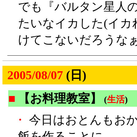
でも『バルタン星人
たいなイカした(イカ
けてこないだろうな
2005/08/07
(日)
■
【お料理教室】
(
生活
)
・
今日はおとんもおか
飯を作ることに。