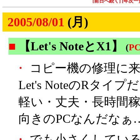
[前日へ続く]
[年次一
2005/08/01
(月)
■
【Let's NoteとX1】
(
P
・
コピー機の修理に来て
Let's NoteのRタイ
軽い・丈夫・長時間
向きのPCなんだなぁ
・
でも小さくしている