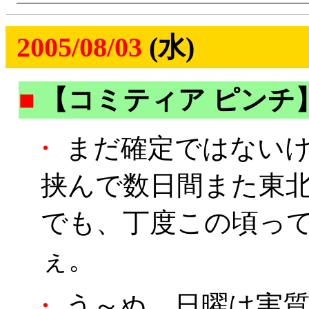
2005/08/03
(水)
■
【コミティア ピンチ
・
まだ確定ではないけれ
挟んで数日間また東
でも、丁度この頃っ
ぇ。
・
う～ぬ、日曜は実質