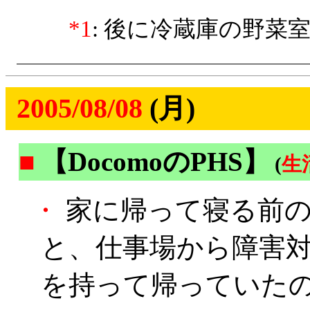
*1
: 後に冷蔵庫の野菜
2005/08/08
(月)
■
【DocomoのPHS】
(
生
・
家に帰って寝る前の
と、仕事場から障害対
を持って帰っていた