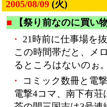
2005/08/09
(火)
■
【祭り前なのに買い
・
21時前に仕事場を
この時間帯だと、メ
るところはないのぉ
・
コミック数冊と電撃
電撃4コマ、南下有荘
茶の間三国志は3号連