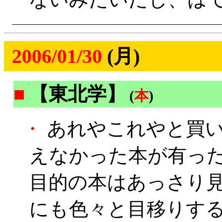
2006/01/30
(月)
■
【東北学】
(
本
)
・
あれやこれやと買い
えなかった本が有っ
目的の本はあっさり
にも色々と目移りす