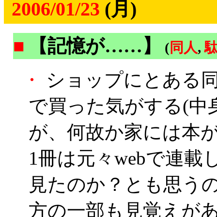
2006/01/23
(月)
■
【記憶が……】
(
同人
,
・
ショップにとある同
で買った気がする(中
が、何故か家には本
1冊は元々webで連
見たのか？とも思う
方の一部も見覚えが