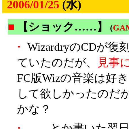
2006/01/25
(水)
■
【ショック……】
(
GA
・
WizardryのCD
ていたのだが、
見事
FC版Wizの音楽は
して欲しかったのだ
かな？
・
……とか書いた翌日