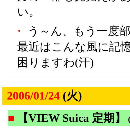
い。
・
う～ん、もう一度部
最近はこんな風に記
困りますわ(汗)
2006/01/24
(火)
■
【VIEW Suica 定期】