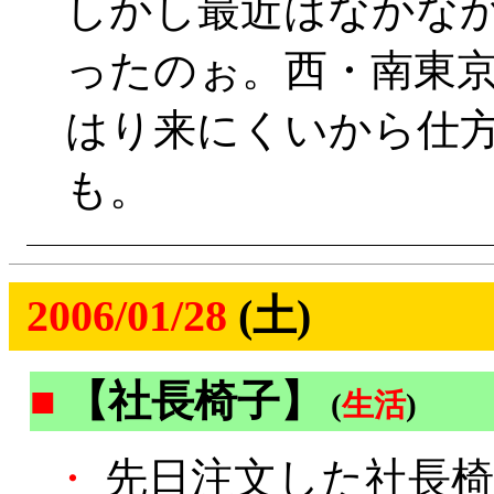
しかし最近はなかな
ったのぉ。西・南東
はり来にくいから仕
も。
2006/01/28
(土)
■
【社長椅子】
(
生活
)
・
先日注文した社長椅