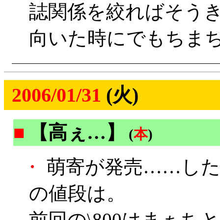
誌関係を絞ればそう
向いた時にでもちま
2006/01/31
(火)
■
【高ぇ…】
(
本
)
・
萌寄が発売……した
の値段は。
前回の\800はまぁ