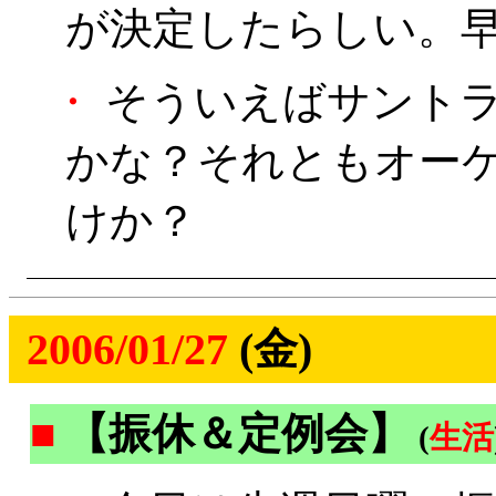
が決定したらしい。
・
そういえばサントラ
かな？それともオー
けか？
2006/01/27
(金)
■
【振休＆定例会】
(
生活