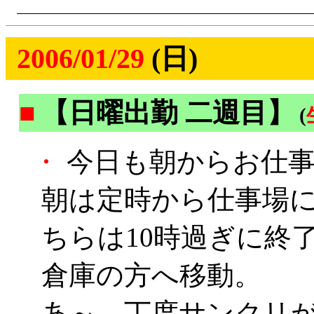
2006/01/29
(日)
■
【日曜出勤 二週目】
(
・
今日も朝からお仕
朝は定時から仕事場
ちらは10時過ぎに終
倉庫の方へ移動。
あ～、丁度サンクリ