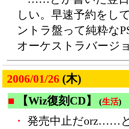
しい。早速予約をして
ントラ盤って純粋なP
オーケストラバージ
2006/01/26
(木)
■
【Wiz復刻CD】
(
生活
)
・
発売中止だorz…