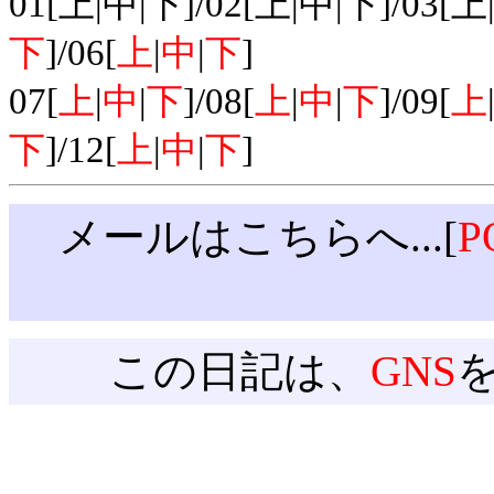
01[上|中|下]/02[上|中|下]/03[上
下
]/06[
上
|
中
|
下
]
07[
上
|
中
|
下
]/08[
上
|
中
|
下
]/09[
上
下
]/12[
上
|
中
|
下
]
メールはこちらへ...[
P
この日記は、
GNS