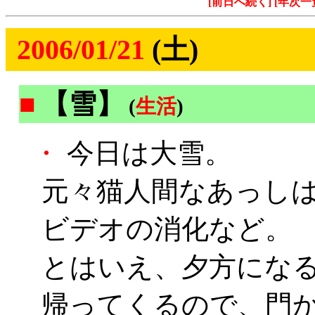
[前日へ続く]
[年次一
2006/01/21
(土)
■
【雪】
(
生活
)
・
今日は大雪。
元々猫人間なあっし
ビデオの消化など。
とはいえ、夕方にな
帰ってくるので、門