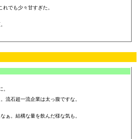
、これでも少々甘すぎた。
頃。
に。
た。流石超一流企業は太っ腹ですな。
たなぁ。結構な量を飲んだ様な気も。