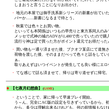
しまおうと言うことになりお出かけ。
・
地元の本屋では御手洗系新シリーズの新書が出ていた
バーか……新書になるまで待とう。
・
秋葉では色々とお買い物。
といっても本関係はいつもの早売りと東方系同人のみ
メッセで式神の城のADVが\1,480で売っていたので購入
流行り神は淀で買った方がポイント還元でお得だった
・
買い物も一通り済ませた後、ブクオフ某店にて道無
荷物を渡した後、そのままだべって色々と話をしてい
ぁ。
取りあえずはいつイベントが発生しても良い様にエロゲ
・
てな感じで話も済ませて、帰りは寄り道せずに帰宅
■
【七夜月幻想曲】
(
GAME
)
・
ということで、家に帰って早速プレイ開始。
う～ん、完全にAC版の設定を引きずっているから、
から、多少は理解出来るけれども、何の前情報もなけ