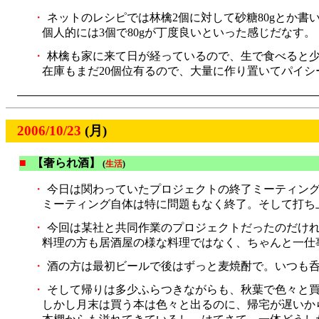
・
ネットのレシピでは林檎2個に対して砂糖80gとか書
個人的には3個で80gが丁度良いといった感じだなす。
・
林檎も家に来て日が経っているので、生で食べると
在庫もまだ20個位有るので、大量に作り置いてパイ
2006/10/23
(月)
■
【奢られ酒】
(
生活
)
・
今日は関わっていたプロジェクトの終了ミーティン
ミーティング自体は特に問題もなく終了。そして打ち
・
今回は某社と共同作業のプロジェクトだったのだけれ
料理の方も居酒屋の様な料理ではなく、ちゃんと一仕
・
酒の方は最初ビールで後はずっと麦焼酎で。いつも呑
・
そして帰りは多少ふらつきながらも、秋葉で色々と
しかし月末は買う本は色々と出るのに、帰宅が遅いか