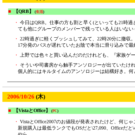
■
【QRB】
(
生活
)
・
今日はQRB。仕事の方も割と早く(といっても21時
ても他にグループのメンバーで残っている人はいない＝
・
22時過ぎに軽くプッシュしてみて、22時20分に撤収
17分発のバスが遅れていたお陰で本当に滑り込みで最
・
上野では色々と買い込んだのだけれども、『家族ゲー
・
そういや司書房から触手アンソロジーが出ていたけれ
個人的にはキルタイムのアンソロジーは結構好き。何
2006/10/26
(木)
■
【VistaとOffice】
(
PC
)
・
VistaとOffice2007のお値段が発表されたけど、
新規購入は最低ランクでもOSだと\27,090、Officeだと\47
やら……。