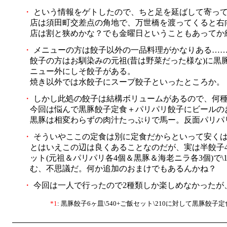
・
という情報をゲトしたので、ちと足を延ばして寄っ
店は須田町交差点の角地で、万世橋を渡ってくると右
店は割と狭めかな？でも金曜日ということもあってか
・
メニューの方は餃子以外の一品料理がかなりある…
餃子の方はお馴染みの元祖(昔は野菜だった様な)に黒
ニュー外にしそ餃子がある。
焼き以外では水餃子にスープ餃子といったところか。
・
しかし此処の餃子は結構ボリュームがあるので、何
今回は悩んで黒豚餃子定食＋パリパリ餃子にビールの
黒豚は相変わらずの肉汁たっぷりで馬ー。反面パリパ
・
そういやここの定食は別に定食だからといって安く
とはいえこの辺は良くあることなのだが、実は半餃子4
ット(元祖＆パリパリ各4個＆黒豚＆海老ニラ各3個)で
む、不思議だ。何か追加のおまけでもあるんかね？
・
今回は一人で行ったので2種類しか楽しめなかったが
*1
: 黒豚餃子6ヶ皿\540+ご飯セット\210に対して黒豚餃子定食