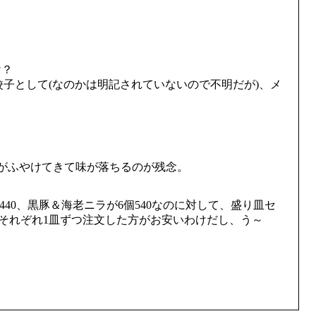
け？
子として(なのかは明記されていないので不明だが)、メ
がふやけてきて味が落ちるのが残念。
40、黒豚＆海老ニラが6個540なのに対して、盛り皿セ
かはそれぞれ1皿ずつ注文した方がお安いわけだし、う～