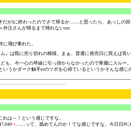
過ぎだが)に終わったのでさて帰るか……と思ったら、あっしの
外注さんが帰るまで帰れないorz
。
終に飛び乗れた。
ム』は既に売り切れの模様。まぁ、普通に発売日に買えば良
ども、今一心の琴線に引っ掛からなかったので華麗にスルー
というかダーク触手erのツボを心得ているというかそんな感じ
何じゃこれは～！という感じですな。
,040
……って、舐めてんのか！てな感じですな。今日日PCが
*1