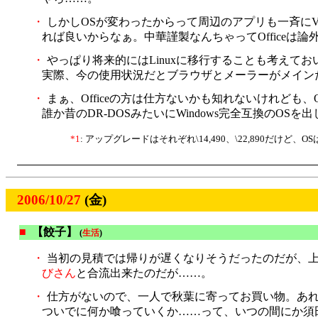
・
しかしOSが変わったからって周辺のアプリも一斉にVist
れば良いからなぁ。中華謹製なんちゃってOfficeは論外
・
やっぱり将来的にはLinuxに移行することも考えて
実際、今の使用状況だとブラウザとメーラーがメインだ
・
まぁ、Officeの方は仕方ないかも知れないけれど
誰か昔のDR-DOSみたいにWindows完全互換のO
*1
: アップグレードはそれぞれ\14,490、\22,890だけ
2006/10/27
(金)
■
【餃子】
(
生活
)
・
当初の見積では帰りが遅くなりそうだったのだが、上
びさん
と合流出来たのだが……。
・
仕方がないので、一人で秋葉に寄ってお買い物。あ
ついでに何か喰っていくか……って、いつの間にか須田