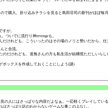
ので購入。折り込みチラシを見ると島田荘司の新刊がほぼ毎
ですが。
。ついでに流行り神revengeも。
んだけれども、こういったのはその場のノリと勢いだから、仕
さんと合流。
たのだけれども、道無さんの方も私生活が結構慌ただしいらし
ボックスを作成しておくことにしよう(謎)
。
初見の人にはさっぱりな内容だよなぁ。一応軽くプレイしている
ればさっぱり訳のわからないゲームな事この上なし。