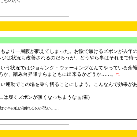
たものか。
もより一層腹が肥えてしまった。お陰で履けるズボンが去年の半
)多少は状況も改善されるのだろうが、どうやら事はそれまで待
いう状況ではジョギング・ウォーキングなんてやっている余
ろか、踏み台昇降すらまともに出来るかどうか……。
*1
い運動でこの場を乗り切ることにしよう。こんなんで効果が
は履くズボンが無くなっちまうなぁ(鬱)
振動で本の山が崩れるのが恐い……