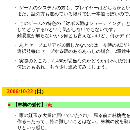
・
ゲームのシステムの方も、プレイヤーはどちらかとい
また、話の方も進めている限りでは一本道っぽいので、
・
このゲームの特色の『対ボス戦はシューティング』と
してどうする!?という気がしないでもないです。
難易度が解らないから何とも言えないけど、何かディ
・
あとセーブエリアが10個しかないのは、今時のADV
選択肢毎にセーブする癖のあるあっしの場合、2章途
・
実際のところ、\1,480が妥当なのかどうかは不明
何はともあれ、もう少し進めてみましょう。
2006/10/22
(日)
■
【林檎の煮付】
(
食
)
・
家の紅玉が大量に届いていたので、腐る前に林檎煮
作るったって、特に難しいことはない。林檎の皮を剥
りという感じ。