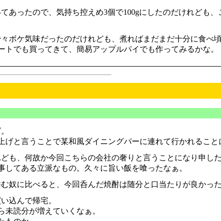
いてあったので、気持ち控えめ3個で100gにしたのだけれども
少々ボケ気味だったのだけれども、煮ればまだまだ十分に食べ
シートでも買ってきて、簡易アップルパイでも作ってみるかな。
グ。
上げと言うことで某和風ダイニングバーに連れて行かれること
ども、何故か今回こちらの会社の奢りと言うことになり申し
事してある立派なもの。久々に旨い飯を喰ったなぁ。
む奴に比べると、今回呑んだ焼酎は随分と口当たりが良かっ
買い込んで帰宅。
ら未読分が増えていくなぁ。