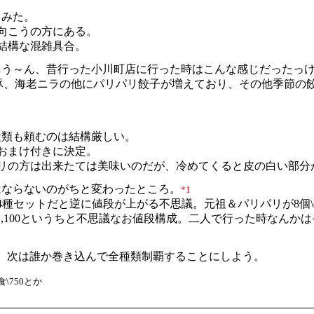
てみた。
向こうの方にある。
結構な混雑具合。
…う～ん、昔行った小川町店に行った時はこんな感じだったっ
豚、海老ニラの他にパリパリ餃子が増えており、その他季節の餃
種類も頼むのは結構厳しい。
おまけ付きに決定。
リの方は出来たては美味いのだが、冷めてくると皮の白い部分
はならないのがちと変わったところ。
*1
種セットだと逆に値段が上がる不思議。元祖＆パリパリが8個\4
\1,100というちと不思議なお値段構成。二人で行った時なん
、次は誰か巻き込んで全種類制覇することにしよう。
\750とか