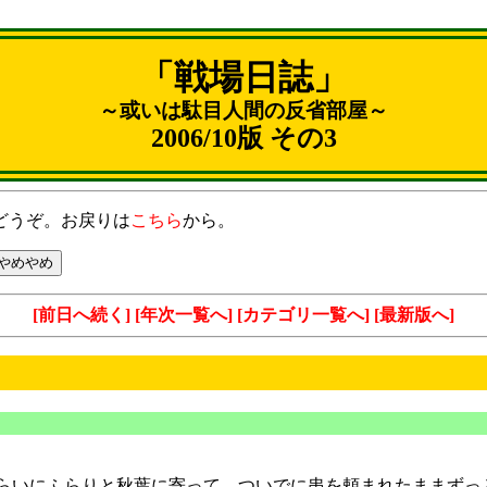
「戦場日誌」
～或いは駄目人間の反省部屋～
2006/10版 その3
どうぞ。お戻りは
こちら
から。
[前日へ続く]
[年次一覧へ]
[カテゴリ一覧へ]
[最新版へ]
らいにふらりと秋葉に寄って、ついでに串を頼まれたままずっ