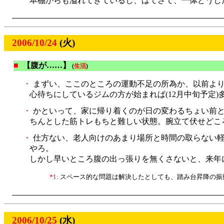
本棚からも溢れてきているし、はてさて、一体どうし
2006/10/24
(火)
■
【腹が……】
(
生活
)
・
まずい、ここのところの運動不足の所為か、以前より
心待ちにしているジムの方が始まれば(12月中旬予定
・
かといって、家に帰り着くのが日の変わるちょい前と
ちんとした筋トレもちと難しい状態。腕立て伏せどこ
・
仕方ない、老人向けのあまり場所と時間の取らない軽
やろ。
しかし早いところ腹の出っ張りを無くさないと、来年に
*1
: スペース的な問題は解決したとしても、踏み台昇降の
2006/10/25
(水)