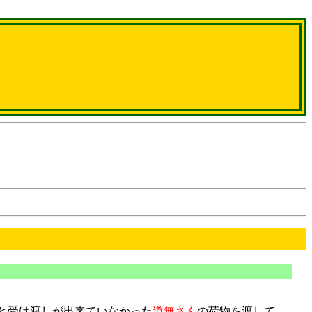
と受け渡しが出来ていなかった
道無さん
の荷物を渡して