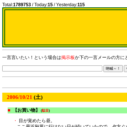
Total:
1789753
/ Today:
15
/ Yesterday:
115
一言言いたい！という場合は
掲示板
か下の一言メールの方に
2006/10/21
(土)
■
【お買い物】
(
駄目
)
・
目が覚めたら昼。
ここ最近秋葉に行けない日が続いていたので、夕方ぐ