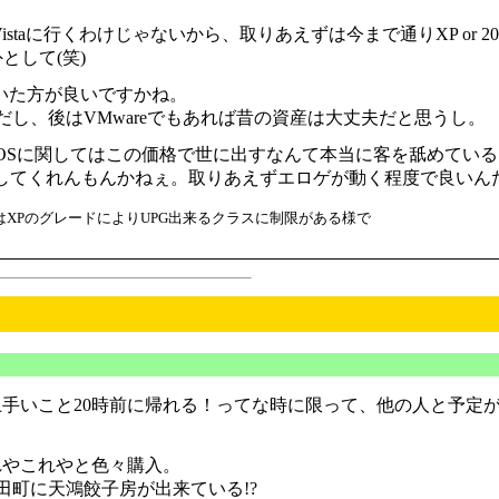
aに行くわけじゃないから、取りあえずは今まで通りXP or 200
として(笑)
おいた方が良いですかね。
し、後はVMwareでもあれば昔の資産は大丈夫だと思うし。
も、OSに関してはこの価格で世に出すなんて本当に客を舐めてい
Sを出してくれんもんかねぇ。取りあえずエロゲが動く程度で良いんだ
ど、OSはXPのグレードによりUPG出来るクラスに制限がある様で
手いこと20時前に帰れる！ってな時に限って、他の人と予定
れやこれやと色々購入。
町に天鴻餃子房が出来ている!?