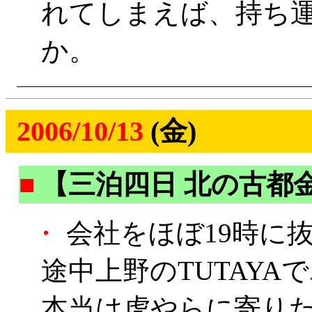
れてしまえば、持ち
か。
2006/10/13
(金)
■
【三泊四日 北の古都
・
会社をほぼ19時に
途中上野のTUTAY
本当は虎やらに寄り