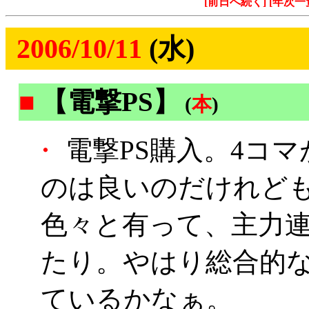
[前日へ続く]
[年次一
2006/10/11
(水)
■
【電撃PS】
(
本
)
・
電撃PS購入。4コ
のは良いのだけれど
色々と有って、主力連
たり。やはり総合的
ているかなぁ。