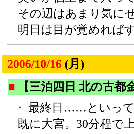
その辺はあまり気に
明日は目が覚めれば
2006/10/16
(月)
■
【三泊四日 北の古都
・
最終日……といって
既に大宮。30分程で