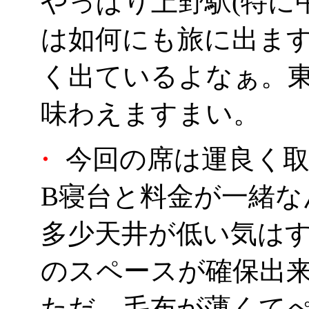
やっぱり上野駅(特に中
は如何にも旅に出ま
く出ているよなぁ。
味わえますまい。
・
今回の席は運良く取
B寝台と料金が一緒
多少天井が低い気は
のスペースが確保出
ただ、毛布が薄くてぺ