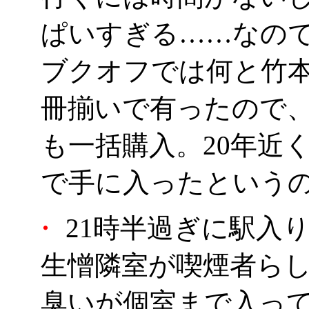
ぱいすぎる……なので
ブクオフでは何と竹本
冊揃いで有ったので、
も一括購入。20年近
で手に入ったという
・
21時半過ぎに駅入
生憎隣室が喫煙者ら
臭いが個室まで入っ