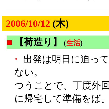
2006/10/12
(木)
■
【荷造り】
(
生活
)
・
出発は明日に迫って
ない。
つうことで、丁度外
に帰宅して準備をば