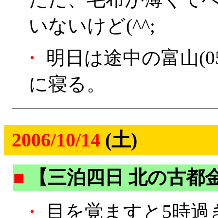
いないけど(^^;
・
明日は途中の富山(0
に寝る。
2006/10/14
(土)
■
【三泊四日 北の古都
・
目を覚ますと5時過