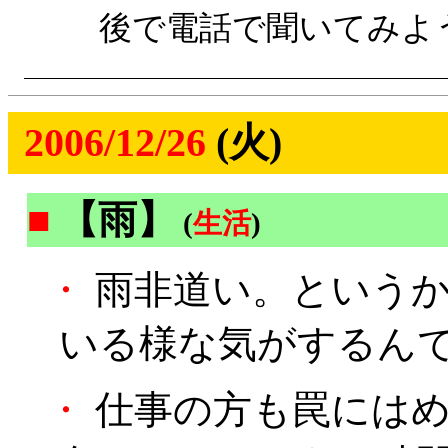
後で電話で聞いてみよ
2006/12/26
(火)
■
【雨】
(
生活
)
・
雨非道い。というか
いる様な気がするん
・
仕事の方も罠にはめ