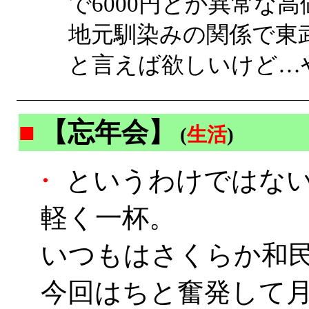
で6000円とか異常な
地元馴染みの関係で東武57
と言えば欲しいけど…
■
【忘年会】
(
生活
)
・
というわけではな
軽く一杯。
いつもはさくらか和
今回はちと奮発して月