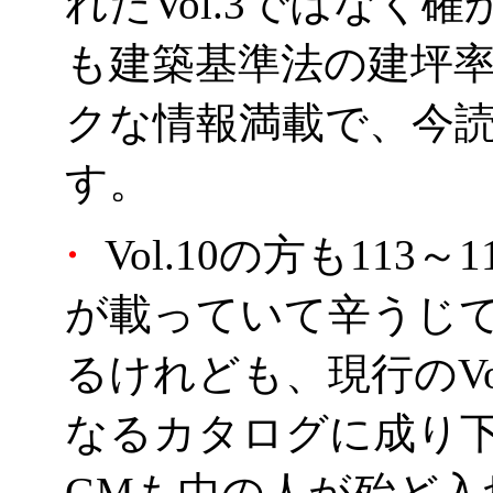
れたVol.3ではなく確
も建築基準法の建坪
クな情報満載で、今
す。
・
Vol.10の方も11
が載っていて辛うじ
るけれども、現行のVo
なるカタログに成り
GMも中の人が殆ど