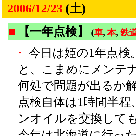
2006/12/23
(土)
■
【一年点検】
(
車
,
本
,
鉄
・
今日は姫の1年点検
と、こまめにメンテ
何処で問題が出るか
点検自体は1時間半程
ンオイルを交換して
今年は北海道に行っ