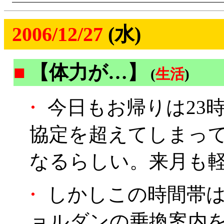
2006/12/27
(水)
■
【体力が…】
(
生活
)
・
今日もお帰りは23
協定を超えてしまっ
なるらしい。来月も
・
しかしこの時間帯は
ョルダンの乗換案内