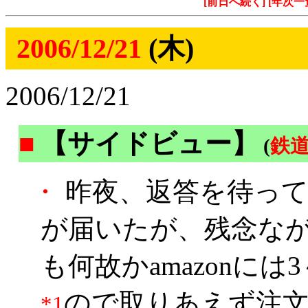
[前日へ続く]
[年次一
2006/12/21
(木)
2006/12/21
■
【サイドビュー】
(
鉄
・
昨夜、返答を待って
が届いたが、残念なが
も何故かamazonに
ので取りあえず注
*1