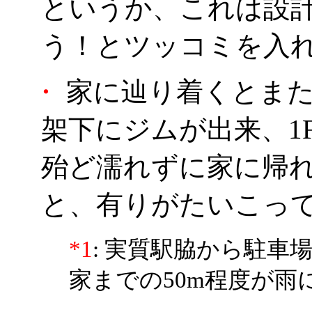
というか、これは設
う！とツッコミを入
・
家に辿り着くとまた
架下にジムが出来、1
殆ど濡れずに家に帰
と、有りがたいこっ
*1
: 実質駅脇から駐車
家までの50m程度が雨