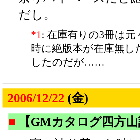
だし。
*1
: 在庫有りの3冊は元
時に絶版本が在庫無し
したのだが……
2006/12/22
(金)
■
【GMカタログ四方山