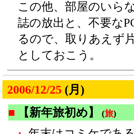
この他、部屋のいらな
誌の放出と、不要なP
るので、取りあえず
としておこう。
2006/12/25
(月)
■
【新年旅初め】
(
旅
)
・
年末はコミケである