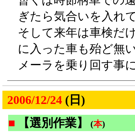
ぎたら気合いを入れ
そして来年は車検だ
に入った車も殆ど無
メーラを乗り回す事
2006/12/24
(日)
■
【選別作業】
(
本
)